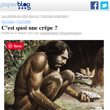
Les articles de votre blog ici ? Inscrivez votre blog !
ACCUEIL
›
CULTURE
C’est quoi une crêpe ?
Publié le 07 février 2012 par
Superbonblog
@superbonblog
Save