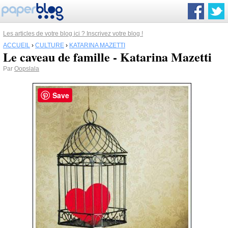
Les articles de votre blog ici ? Inscrivez votre blog !
ACCUEIL
›
CULTURE
›
KATARINA MAZETTI
Le caveau de famille - Katarina Mazetti
Par
Oopslala
Save