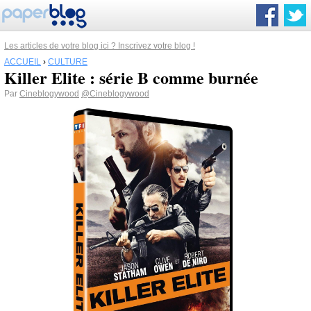
Les articles de votre blog ici ? Inscrivez votre blog !
ACCUEIL
›
CULTURE
Killer Elite : série B comme burnée
Par
Cineblogywood
@Cineblogywood