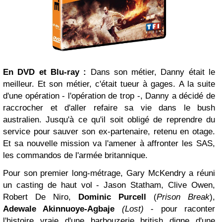
En DVD et
Blu-ray
:
Dans son métier, Danny était le
meilleur. Et son métier, c'était tueur à gages. A la suite
d'une opération - l'opération de trop -, Danny a décidé de
raccrocher et d'aller refaire sa vie dans le bush
australien. Jusqu'à ce qu'il soit obligé de reprendre du
service pour sauver son ex-partenaire, retenu en otage.
Et sa nouvelle mission va l'amener à affronter les SAS,
les commandos de l'armée britannique.
Pour son premier long-métrage, Gary McKendry a réuni
un casting de haut vol -
Jason Statham
, Clive Owen,
Robert De Niro,
Dominic Purcell
(
Prison Break
),
Adewale Akinnuoye-Agbaje
(Lost)
- pour raconter
l'histoire vraie d'une barbouzerie british digne d'une