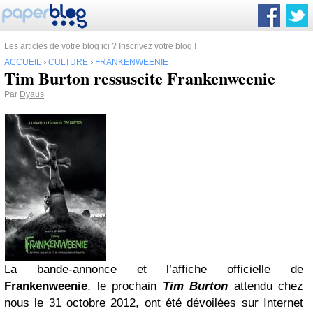
Les articles de votre blog ici ? Inscrivez votre blog !
ACCUEIL
›
CULTURE
›
FRANKENWEENIE
Tim Burton ressuscite Frankenweenie
Par
Dyaus
La bande-annonce et l’affiche officielle de
Frankenweenie
, le prochain
Tim Burton
attendu chez
nous le 31 octobre 2012, ont été dévoilées sur Internet