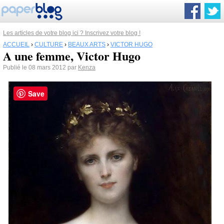
Les articles de votre blog ici ? Inscrivez votre blog !
ACCUEIL
›
CULTURE
›
BEAUX ARTS
›
VICTOR HUGO
A une femme, Victor Hugo
Publié le 08 mars 2012 par
Kenza
Save