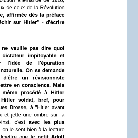
olution allemande de 1918,
x de ceux de la Révolution
e, affirmée dès la préface
échir sur Hitler" - d'écrire
ne veuille pas dire quoi
 dictateur impitoyable et
 l'idée de l'épuration
e naturelle. On se demande
d'être un révisionniste
mettre en conscience. Mais
e même procédé à Hitler
 Hitler soldat, bref, pour
ues Brosse, à "Hitler avant
eux et jette une ombre sur la
Ainsi, c'est
avec les plus
 on le sent bien à la lecture
dmettre que
le petit Adolf