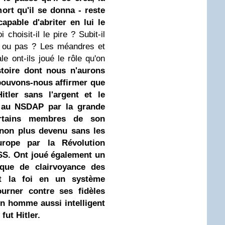
mort qu'il se donna - reste
pable d'abriter en lui le
 choisit-il le pire ? Subit-il
s ou pas ? Les méandres et
ale ont-ils joué le rôle qu'on
stoire dont nous n'aurons
 pouvons-nous affirmer que
itler sans l'argent et le
s au NSDAP par la grande
ertains membres de son
s non plus devenu sans les
rope par la Révolution
RSS. Ont joué également un
anque de clairvoyance des
t la foi en un système
urner contre ses fidèles
un homme aussi intelligent
fut Hitler.