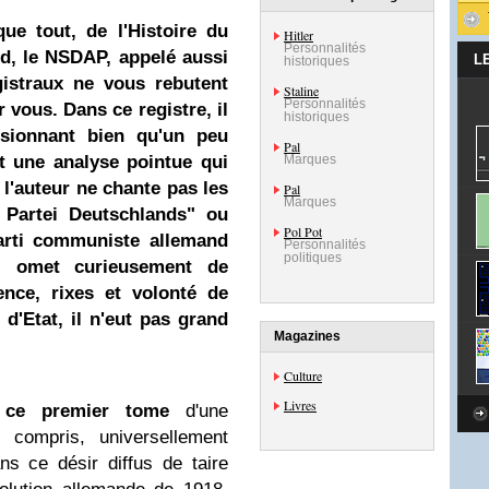
ue tout, de l'Histoire du
Hitler
Personnalités
nd, le NSDAP, appelé aussi
L
historiques
gistraux ne vous rebutent
Staline
Personnalités
 vous. Dans ce registre, il
historiques
sionnant bien qu'un peu
Pal
et une analyse pointue qui
Marques
 l'auteur ne chante pas les
Pal
Marques
Partei Deutschlands" ou
Pol Pot
arti communiste allemand
Personnalités
politiques
l omet curieusement de
ence, rixes et volonté de
d'Etat, il n'eut pas grand
Magazines
Culture
Livres
 ce premier tome
d'une
n compris, universellement
s ce désir diffus de taire