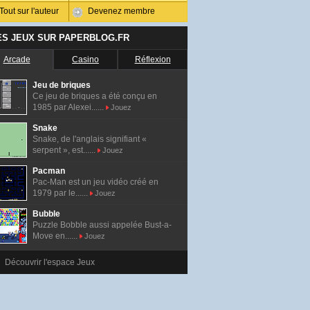
Tout sur l'auteur
Devenez membre
ES JEUX SUR PAPERBLOG.FR
Arcade
Casino
Réflexion
Jeu de briques
Ce jeu de briques a été conçu en
1985 par Alexei......
Jouez
Snake
Snake, de l'anglais signifiant «
serpent », est......
Jouez
Pacman
Pac-Man est un jeu vidéo créé en
1979 par le......
Jouez
Bubble
Puzzle Bobble aussi appelée Bust-a-
Move en......
Jouez
Découvrir l'espace Jeux