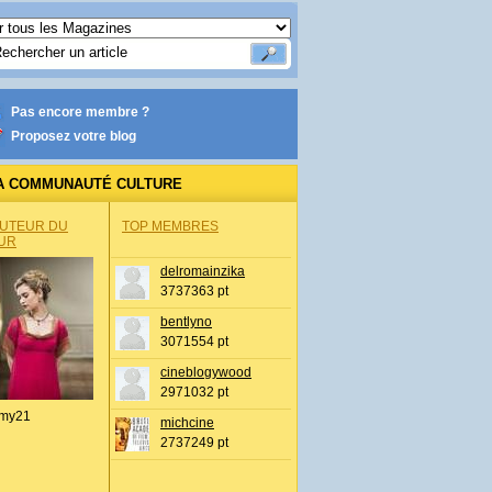
Pas encore membre ?
Proposez votre blog
A COMMUNAUTÉ CULTURE
AUTEUR DU
TOP MEMBRES
UR
delromainzika
3737363 pt
bentlyno
3071554 pt
cineblogywood
2971032 pt
my21
michcine
2737249 pt