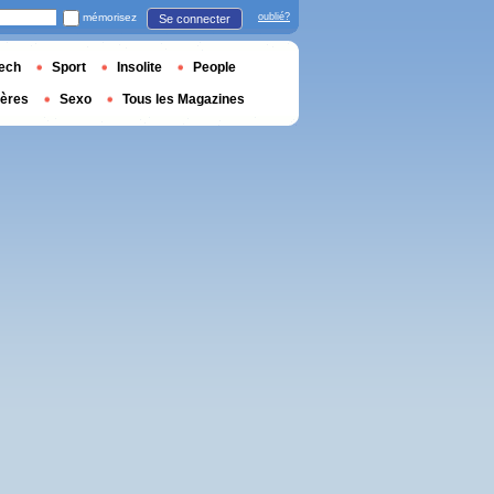
mémorisez
oublié?
Se connecter
ech
Sport
Insolite
People
ières
Sexo
Tous les Magazines