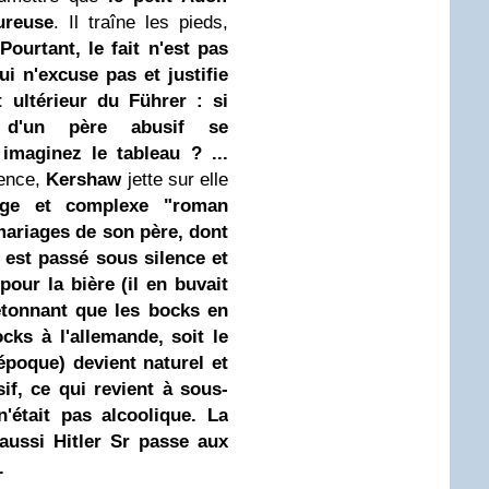
ureuse
. Il traîne les pieds,
Pourtant, le fait n'est pas
ui n'excuse pas et justifie
ultérieur du Führer : si
s d'un père abusif se
 imaginez le tableau ? ...
dence,
Kershaw
jette sur elle
ange et complexe "roman
 mariages de son père, dont
 est passé sous silence et
pour la bière (il en buvait
 étonnant que les bocks en
cks à l'allemande, soit le
époque) devient naturel et
sif, ce qui revient à sous-
n'était pas alcoolique. La
 aussi Hitler Sr passe aux
.