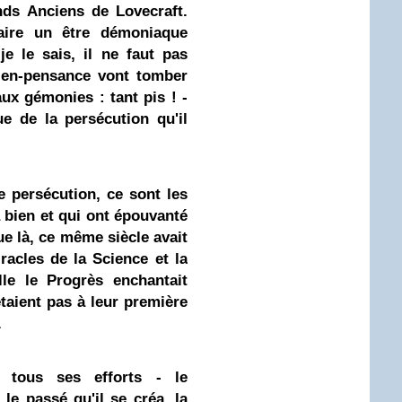
s Anciens de Lovecraft.
faire un être démoniaque
je le sais, il ne faut pas
bien-pensance vont tomber
x gémonies : tant pis ! -
ue de la persécution qu'il
e persécution, ce sont les
 bien et qui ont épouvanté
e là, ce même siècle avait
racles de la Science et la
elle le Progrès enchantait
étaient pas à leur première
.
é tous ses efforts - le
 le passé qu'il se créa, la