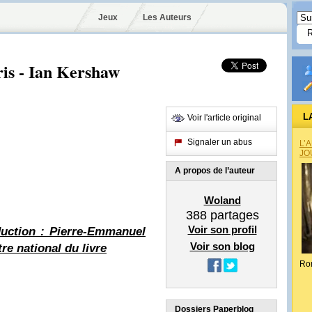
Jeux
Les Auteurs
ris - Ian Kershaw
L
Voir l'article original
Signaler un abus
L’
JO
A propos de l’auteur
Woland
388
partages
Voir son profil
uction : Pierre-Emmanuel
Voir son blog
e national du livre
Ro
Dossiers Paperblog