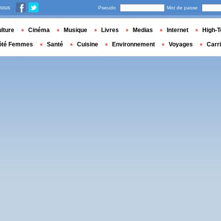
nous
Pseudo
Mot de passe
lture
Cinéma
Musique
Livres
Medias
Internet
High-T
ôté Femmes
Santé
Cuisine
Environnement
Voyages
Carr