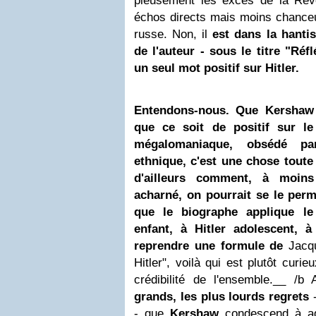
pieusement les excès de la Rév
échos directs mais moins chanceu
russe. Non, il
est dans la hantis
de l'auteur - sous le titre "Réfl
un seul mot positif sur Hitler.
Entendons-nous. Que Kershaw 
que ce soit de positif sur le
mégalomaniaque, obsédé par
ethnique, c'est une chose tout
d'ailleurs comment, à moins 
acharné, on pourrait se le per
que le biographe applique l
enfant, à Hitler adolescent, à
reprendre une formule de
Jacq
Hitler", voilà qui est plutôt curi
crédibilité de l'ensemble.__ /b 
grands, les plus lourds regrets
-
- que
Kershaw
condescend à a