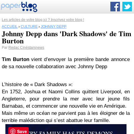
Les articles de votre blog ici ? Inscrivez votre blog !
ACCUEIL
›
CULTURE
›
JOHNNY DEPP
Johnny Depp dans 'Dark Shadows' de Tim
Burton
Par
Redac Cinéstarsnews
Tim Burton
vient d’envoyer la première bande annonce
de sa nouvelle collaboration avec Johnny Depp
L’histoire de « Dark Shadows »:
En 1752, Joshua et Naomi Collins quittent Liverpool, en
Angleterre, pour prendre la mer avec leur jeune fils
Barnabas, et commencer une nouvelle vie en Amérique.
Mais même un océan ne parvient pas à les éloigner de la
terrible malédiction qui s’est abattue leur famille.
Save