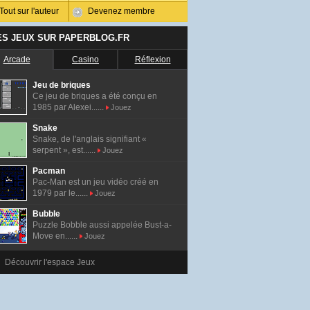
Tout sur l'auteur
Devenez membre
ES JEUX SUR PAPERBLOG.FR
Arcade
Casino
Réflexion
Jeu de briques
Ce jeu de briques a été conçu en
1985 par Alexei......
Jouez
Snake
Snake, de l'anglais signifiant «
serpent », est......
Jouez
Pacman
Pac-Man est un jeu vidéo créé en
1979 par le......
Jouez
Bubble
Puzzle Bobble aussi appelée Bust-a-
Move en......
Jouez
Découvrir l'espace Jeux