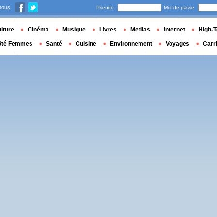
nous
Pseudo
Mot de passe
lture
Cinéma
Musique
Livres
Medias
Internet
High-T
ôté Femmes
Santé
Cuisine
Environnement
Voyages
Carr