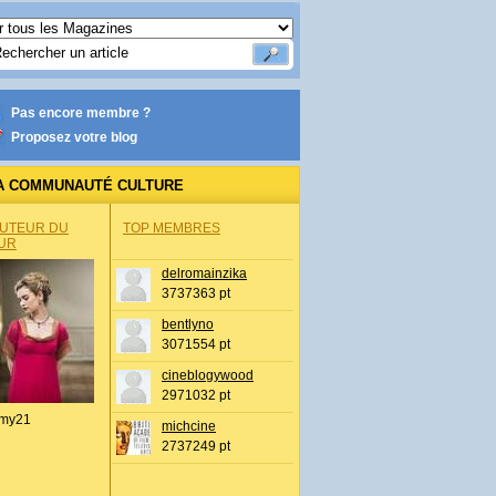
Pas encore membre ?
Proposez votre blog
A COMMUNAUTÉ CULTURE
AUTEUR DU
TOP MEMBRES
UR
delromainzika
3737363 pt
bentlyno
3071554 pt
cineblogywood
2971032 pt
my21
michcine
2737249 pt