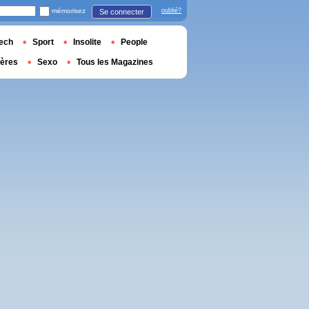
mémorisez
oublié?
Se connecter
ech
Sport
Insolite
People
ières
Sexo
Tous les Magazines