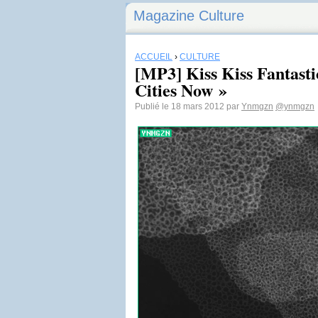
Magazine Culture
ACCUEIL
›
CULTURE
[MP3] Kiss Kiss Fantasti
Cities Now »
Publié le 18 mars 2012 par
Ynmgzn
@ynmgzn