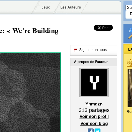
Jeux
Les Auteurs
c: « We’re Building
L
Signaler un abus
L’
A propos de l’auteur
JO
Ynmgzn
313
partages
Ro
Voir son profil
Voir son blog