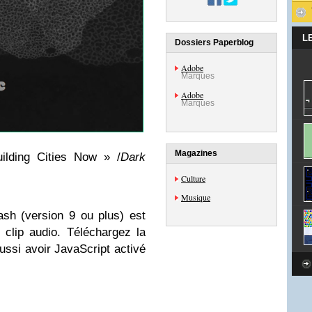
L
Dossiers Paperblog
Adobe
Marques
Adobe
Marques
Magazines
ilding Cities Now » /
Dark
Culture
Musique
sh (version 9 ou plus) est
 clip audio. Téléchargez la
ussi avoir JavaScript activé