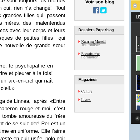
 ce sont toujours les mêmes
Voir son blog
 oui, rien n’a changé! Tout
s grandes filles qui passent
L
urs mères, des malentendus
es avec leur corps et leurs
Dossiers Paperblog
sques de petites filles qui
Katarina Mazetti
ie nouvelle de grande sœur
Journaliste
Baccalauréat
Formation
ère, le psychopathe en
re et pleurer à la fois!
Magazines
un arc-en-ciel qui naît
oleil.»
Culture
Livres
saga de
Linnea
, après
«Entre
haperon rouge et moi, c’est
, tombe amoureuse du frère
nt de se suicider!
Per
est un
aime en uniforme. Elle l’aime
veste en cuir usée, polo noir