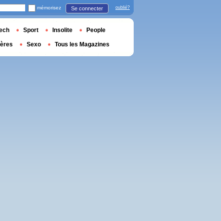
mémorisez
oublié?
Se connecter
ech
Sport
Insolite
People
ières
Sexo
Tous les Magazines