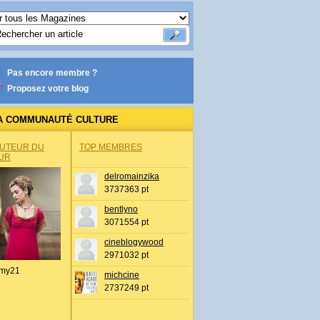
Pas encore membre ?
Proposez votre blog
A COMMUNAUTÉ CULTURE
AUTEUR DU
TOP MEMBRES
UR
delromainzika
3737363 pt
bentlyno
3071554 pt
cineblogywood
2971032 pt
my21
michcine
2737249 pt