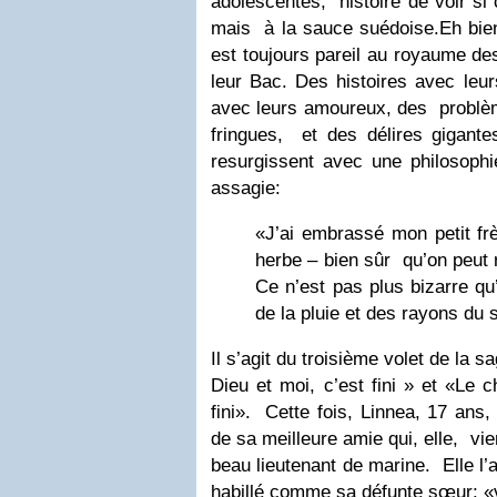
adolescentes, histoire de voir si
mais à la sauce suédoise.Eh bien
est toujours pareil au royaume de
leur Bac. Des histoires avec le
avec leurs amoureux, des problèm
fringues, et des délires gigante
resurgissent avec une philosoph
assagie:
«J’ai embrassé mon petit fr
herbe – bien sûr qu’on peut ri
Ce n’est pas plus bizarre qu’
de la pluie et des rayons du s
Il s’agit du troisième volet de la 
Dieu et moi, c’est fini »
et
«Le c
fini»
. Cette fois,
Linnea
, 17 ans
de sa meilleure amie qui, elle, vie
beau lieutenant de marine. Elle l’
habillé comme sa défunte sœur:
«