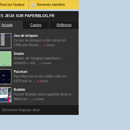
Tout sur l'auteur
Devenez membre
ES JEUX SUR PAPERBLOG.FR
Arcade
Casino
Réflexion
Jeu de briques
Ce jeu de briques a été conçu en
1985 par Alexei......
Jouez
Snake
Snake, de l'anglais signifiant «
serpent », est......
Jouez
Pacman
Pac-Man est un jeu vidéo créé en
1979 par le......
Jouez
Bubble
Puzzle Bobble aussi appelée Bust-a-
Move en......
Jouez
Découvrir l'espace Jeux