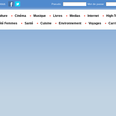
nous
Pseudo
Mot de passe
lture
Cinéma
Musique
Livres
Medias
Internet
High-T
ôté Femmes
Santé
Cuisine
Environnement
Voyages
Carr