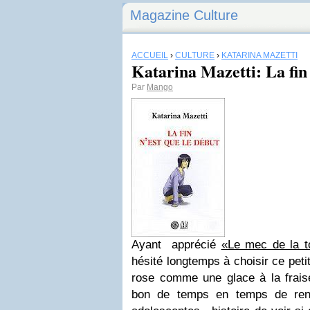
Magazine Culture
ACCUEIL
›
CULTURE
›
KATARINA MAZETTI
Katarina Mazetti: La fin 
Par
Mango
Ayant apprécié
«Le mec de la t
hésité longtemps à choisir ce peti
rose comme une glace à la fraise.
bon de temps en temps de reno