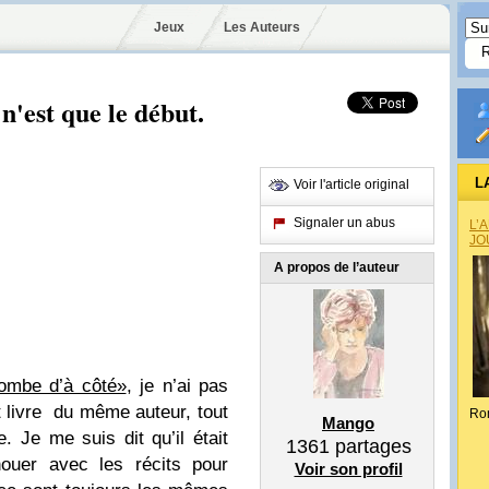
Jeux
Les Auteurs
n'est que le début.
L
Voir l'article original
Signaler un abus
L’
JO
A propos de l’auteur
ombe d’à côté»
, je n’ai pas
t livre du même auteur, tout
Ro
Mango
 Je me suis dit qu’il était
1361
partages
uer avec les récits pour
Voir son profil