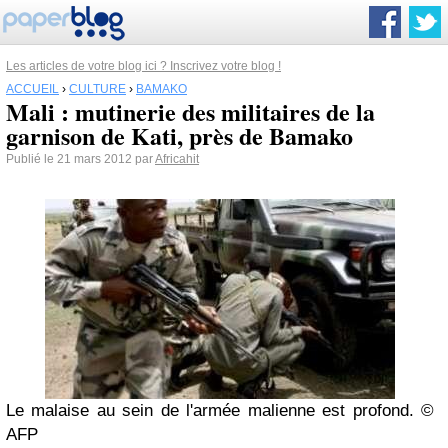
Les articles de votre blog ici ? Inscrivez votre blog !
ACCUEIL
›
CULTURE
›
BAMAKO
Mali : mutinerie des militaires de la
garnison de Kati, près de Bamako
Publié le 21 mars 2012 par
Africahit
Le malaise au sein de l'armée malienne est profond.
©
AFP