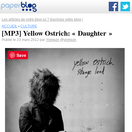
Les articles de votre blog ici ? Inscrivez votre blog !
ACCUEIL
›
CULTURE
[MP3] Yellow Ostrich: « Daughter »
Publié le 23 mars 2012 par
Ynmgzn
@ynmgzn
Save