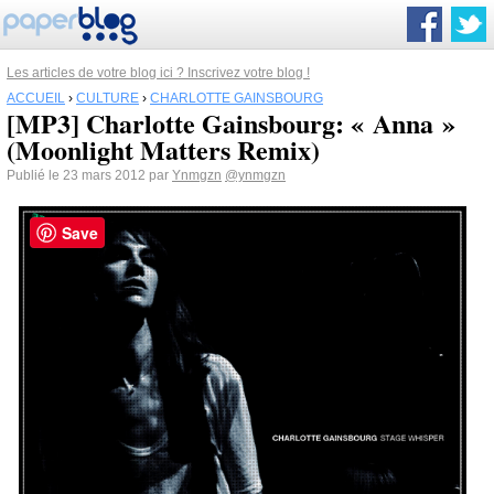
Les articles de votre blog ici ? Inscrivez votre blog !
ACCUEIL
›
CULTURE
›
CHARLOTTE GAINSBOURG
[MP3] Charlotte Gainsbourg: « Anna »
(Moonlight Matters Remix)
Publié le 23 mars 2012 par
Ynmgzn
@ynmgzn
Save