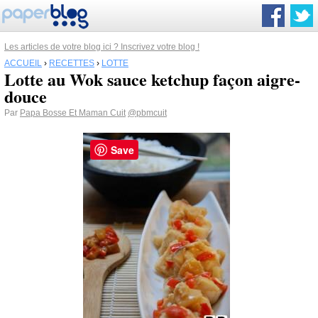
Les articles de votre blog ici ? Inscrivez votre blog !
ACCUEIL
›
RECETTES
›
LOTTE
Lotte au Wok sauce ketchup façon aigre-
douce
Par
Papa Bosse Et Maman Cuit
@pbmcuit
Save