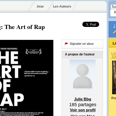
Jeux
Les Auteurs
: The Art of Rap
L
Signaler un abus
L’
A propos de l’auteur
JO
Ro
Julie Bbg
185
partages
Voir son profil