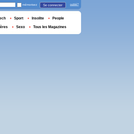
mémorisez
oublié?
Se connecter
ech
Sport
Insolite
People
ières
Sexo
Tous les Magazines