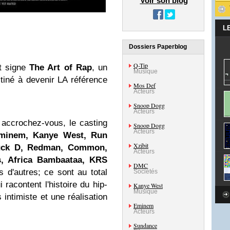
Voir son blog
L
Dossiers Paperblog
Q-Tip
t signe
The Art of Rap
, un
Musique
tiné à devenir LA référence
Mos Def
Acteurs
Snoop Dogg
Acteurs
accrochez-vous, le casting
Snoop Dogg
Acteurs
minem, Kanye West, Run
Xzibit
uck D, Redman, Common,
Acteurs
s, Africa Bambaataa, KRS
DMC
s d'autres; ce sont au total
Sociétés
 racontent l'histoire du hip-
Kanye West
Musique
 intimiste et une réalisation
Eminem
Acteurs
Sundance