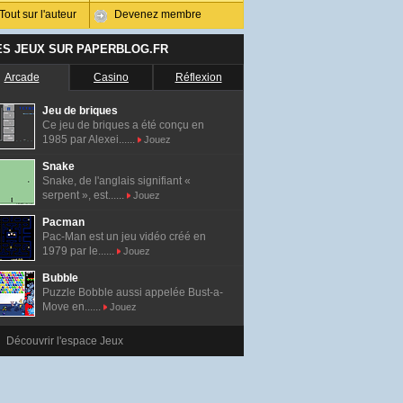
Tout sur l'auteur
Devenez membre
ES JEUX SUR PAPERBLOG.FR
Arcade
Casino
Réflexion
Jeu de briques
Ce jeu de briques a été conçu en
1985 par Alexei......
Jouez
Snake
Snake, de l'anglais signifiant «
serpent », est......
Jouez
Pacman
Pac-Man est un jeu vidéo créé en
1979 par le......
Jouez
Bubble
Puzzle Bobble aussi appelée Bust-a-
Move en......
Jouez
Découvrir l'espace Jeux