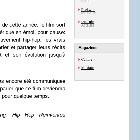
Films
Raekwon
Musique
Ice Cube
e
de cette année, le film sort
Acteurs
mérique en émoi, pour cause:
uvement hip-hop, les vrais
rler et partager leurs récits
Magazines
 et son évolution jusqu'à
Culture
Musique
pas encore été communiquée
 parier que ce film deviendra
e pour quelque temps.
ing: Hip Hop Reinvented