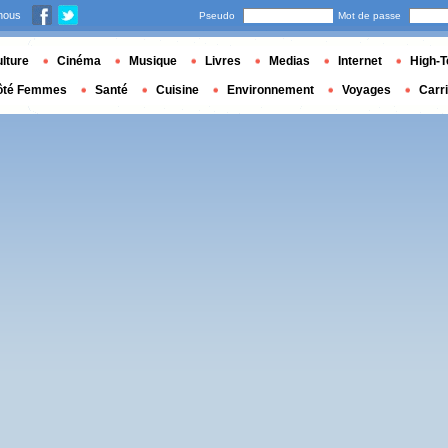
nous
Pseudo
Mot de passe
lture
Cinéma
Musique
Livres
Medias
Internet
High-T
ôté Femmes
Santé
Cuisine
Environnement
Voyages
Carr