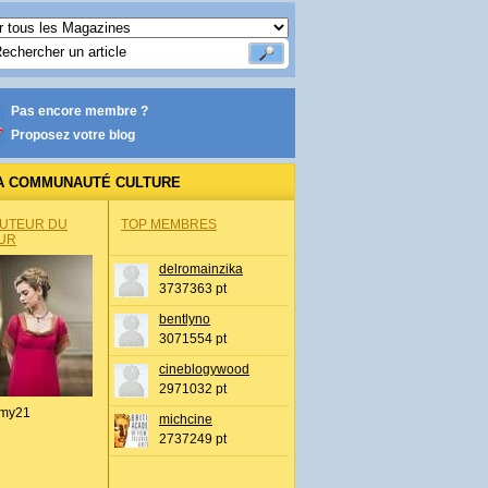
Pas encore membre ?
Proposez votre blog
A COMMUNAUTÉ CULTURE
AUTEUR DU
TOP MEMBRES
UR
delromainzika
3737363 pt
bentlyno
3071554 pt
cineblogywood
2971032 pt
my21
michcine
2737249 pt