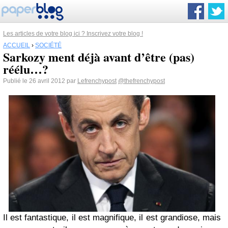
Les articles de votre blog ici ? Inscrivez votre blog !
ACCUEIL
›
SOCIÉTÉ
Sarkozy ment déjà avant d’être (pas)
réélu…?
Publié le 26 avril 2012 par
Lefrenchypost
@thefrenchypost
Il est fantastique, il est magnifique, il est grandiose, mais