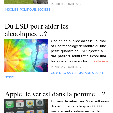
Publié le 30 avril 2012
INSOLITE
,
POLITIQUE
,
SOCIÉTÉ
Du LSD pour aider les
alcooliques…?
Une étude publiée dans le Journal
of Pharmacology démontre qu’une
petite quantité de LSD injectée à
des patients souffrant d’alcoolisme
les aiderait à décrocher...
Lire la suite
Publié le 29 avril 2012
CUISINE & SANTÉ
,
MALADIES
,
SANTÉ
,
SOINS
Apple, le ver est dans la pomme…?
Dix ans de retard sur Microsoft nous
dit-on… Il aura fallu que 600.000
macs soient contaminés par le