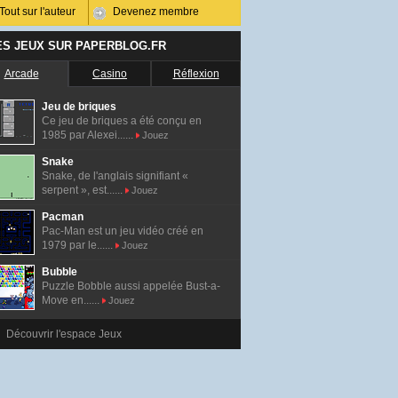
Tout sur l'auteur
Devenez membre
ES JEUX SUR PAPERBLOG.FR
Arcade
Casino
Réflexion
Jeu de briques
Ce jeu de briques a été conçu en
1985 par Alexei......
Jouez
Snake
Snake, de l'anglais signifiant «
serpent », est......
Jouez
Pacman
Pac-Man est un jeu vidéo créé en
1979 par le......
Jouez
Bubble
Puzzle Bobble aussi appelée Bust-a-
Move en......
Jouez
Découvrir l'espace Jeux