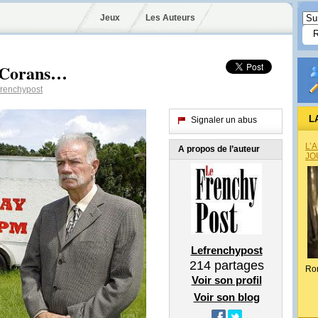
Jeux
Les Auteurs
s Corans…
renchypost
L
Signaler un abus
L’
A propos de l’auteur
JO
Lefrenchypost
214
partages
Ro
Voir son profil
Voir son blog