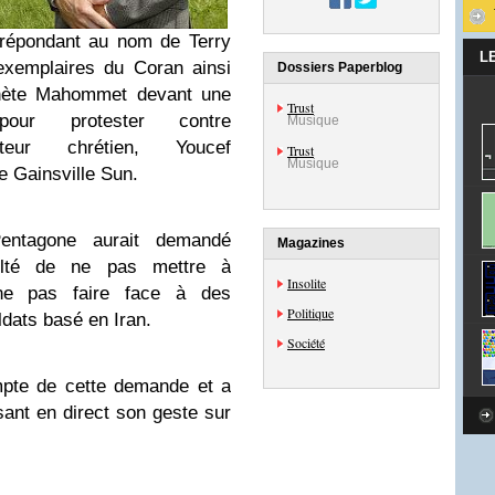
e répondant au nom de Terry
L
exemplaires du Coran ainsi
Dossiers Paperblog
phète Mahommet devant une
Trust
our protester contre
Musique
teur chrétien, Youcef
Trust
Musique
e Gainsville Sun.
Pentagone aurait demandé
Magazines
olté de ne pas mettre à
Insolite
ne pas faire face à des
Politique
ldats basé en Iran.
Société
mpte de cette demande et a
sant en direct son geste sur