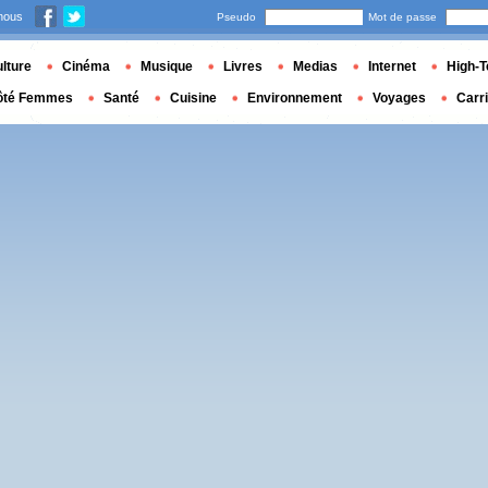
nous
Pseudo
Mot de passe
lture
Cinéma
Musique
Livres
Medias
Internet
High-T
ôté Femmes
Santé
Cuisine
Environnement
Voyages
Carr