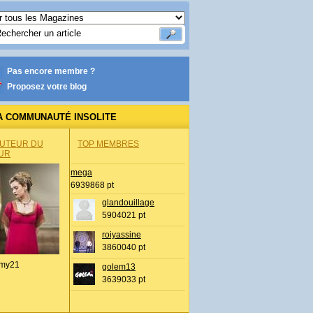
Pas encore membre ?
Proposez votre blog
A COMMUNAUTÉ INSOLITE
AUTEUR DU
TOP MEMBRES
UR
mega
6939868 pt
glandouillage
5904021 pt
roiyassine
3860040 pt
my21
golem13
3639033 pt