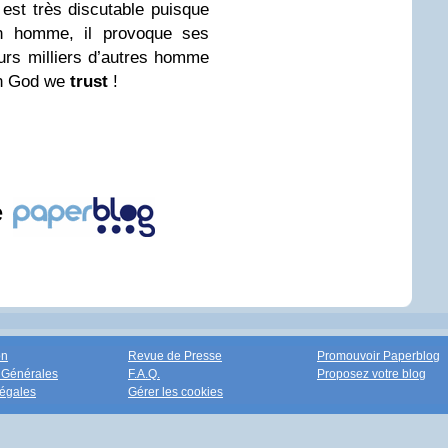
est très discutable puisque
un homme, il provoque ses
eurs milliers d’autres homme
In God we
trust
!
e
on
Revue de Presse
Promouvoir Paperblog
 Générales
F.A.Q.
Proposez votre blog
égales
Gérer les cookies