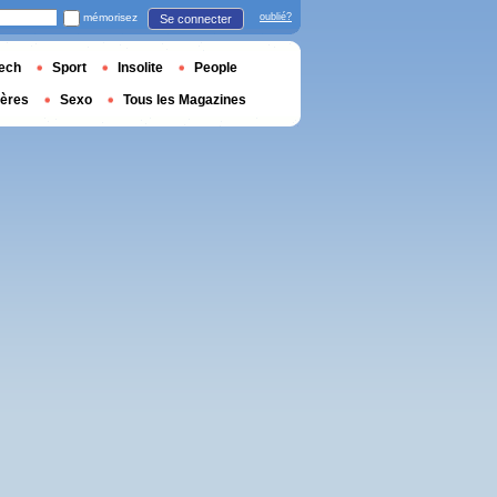
mémorisez
oublié?
Se connecter
ech
Sport
Insolite
People
ières
Sexo
Tous les Magazines