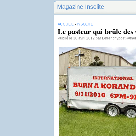
Magazine Insolite
ACCUEIL
›
INSOLITE
Le pasteur qui brûle de
Publié le 30 avril 2012 par
Lefrenchypost
@thef