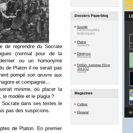
Dossiers Paperblog
L
Socrate
Personnalités
historiques
Platon
Auteurs
le de reprendre du Socrate
ogues (normal pour de la
Dionysos
Musique
e dernier ou un homonyme
Défilés Automne Hiver
rdu de Platon il ne serait pas
2011/12
mode
lement pompé son œuvre aux
thagore et compagnie…
serait minime, où placer la
Magazines
e, le modèle et le plagia ?
 Socrate dans ses textes le
Culture
ais pas des suspicions.
Humeur
ptes de Platon. En premier