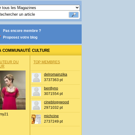
Pas encore membre ?
Proposez votre blog
A COMMUNAUTÉ CULTURE
AUTEUR DU
TOP MEMBRES
UR
delromainzika
3737363 pt
bentlyno
3071554 pt
cineblogywood
2971032 pt
my21
michcine
2737249 pt