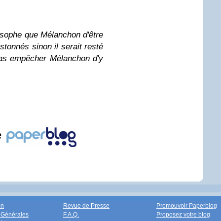
ilosophe que Mélanchon d'être
tonnés sinon il serait resté
pas empêcher Mélanchon d'y
e
on
Revue de Presse
Promouvoir Paperblog
 Générales
F.A.Q.
Proposez votre blog