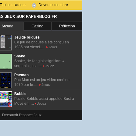
Tout sur l'auteur
Devenez membre
ES JEUX SUR PAPERBLOG.FR
Arcade
Casino
Réflexion
Jeu de briques
Ce jeu de briques a été conçu en
1985 par Alexei......
Jouez
Snake
Snake, de l'anglais signifiant «
serpent », est......
Jouez
Pacman
Pac-Man est un jeu vidéo créé en
1979 par le......
Jouez
Bubble
Puzzle Bobble aussi appelée Bust-a-
Move en......
Jouez
Découvrir l'espace Jeux