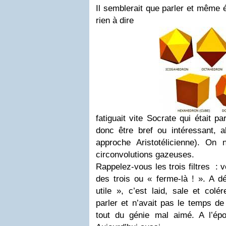
Il semblerait que parler et même é
rien à dire
fatiguait vite Socrate qui était para
donc être bref ou intéressant, al
approche Aristotélicienne). O
circonvolutions gazeuses.
Rappelez-vous les trois filtres : v
des trois ou « ferme-là ! ». A dé
utile », c’est laid, sale et colé
parler et n’avait pas le temps de
tout du génie mal aimé. A l’épo