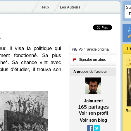
Jeux
Les Auteurs
c
r, il visa la politique qui
L
Voir l'article original
ment fonctionné. Sa plus
Signaler un abus
L’
phe
*
. Sa chance vint avec
JO
plus d’étudier, il trouva son
A propos de l’auteur
Jclaurent
165
partages
Ro
Voir son profil
Voir son blog