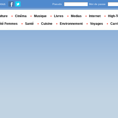
nous
Pseudo
Mot de passe
lture
Cinéma
Musique
Livres
Medias
Internet
High-T
ôté Femmes
Santé
Cuisine
Environnement
Voyages
Carr