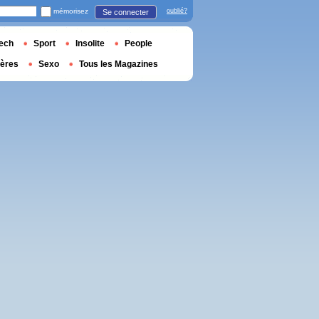
mémorisez
oublié?
Se connecter
ech
Sport
Insolite
People
ières
Sexo
Tous les Magazines