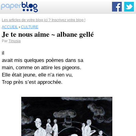
Les articles de votre blog ici ? Inscrivez votre blog !
ACCUEIL
›
CULTURE
Je te nous aime ~ albane gellé
Par
Tinusia
il
avait mis quelques poèmes dans sa
main, comme on attire les pigeons.
Elle était jeune, elle n’a rien vu,
Trop près s’est approchée.