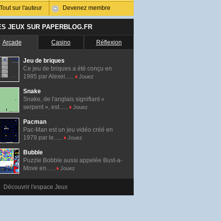
Tout sur l'auteur
Devenez membre
ES JEUX SUR PAPERBLOG.FR
Arcade
Casino
Réflexion
Jeu de briques
Ce jeu de briques a été conçu en
1985 par Alexei......
Jouez
Snake
Snake, de l'anglais signifiant «
serpent », est......
Jouez
Pacman
Pac-Man est un jeu vidéo créé en
1979 par le......
Jouez
Bubble
Puzzle Bobble aussi appelée Bust-a-
Move en......
Jouez
Découvrir l'espace Jeux