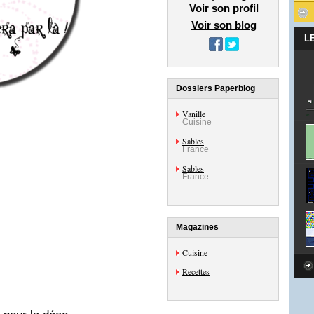
Voir son profil
Voir son blog
L
Dossiers Paperblog
Vanille
Cuisine
Sables
France
Sables
France
Magazines
Cuisine
Recettes