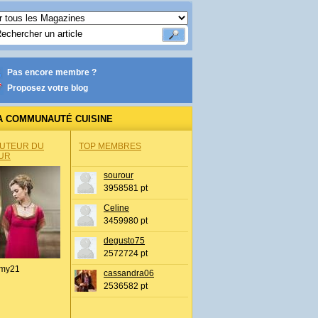
Pas encore membre ?
Proposez votre blog
A COMMUNAUTÉ CUISINE
AUTEUR DU
TOP MEMBRES
UR
sourour
3958581 pt
Celine
3459980 pt
degusto75
2572724 pt
my21
cassandra06
2536582 pt