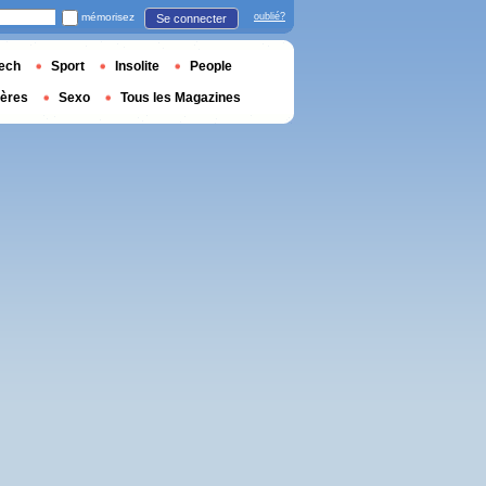
mémorisez
oublié?
Se connecter
ech
Sport
Insolite
People
ières
Sexo
Tous les Magazines