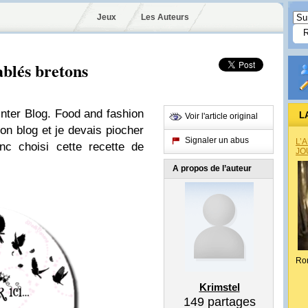
Jeux
Les Auteurs
ablés bretons
Inter Blog. Food and fashion
L
Voir l'article original
on blog et je devais piocher
Signaler un abus
L’
onc choisi cette recette de
JO
A propos de l’auteur
Ro
Krimstel
149
partages