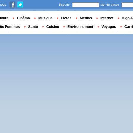
nous
Pseudo
Mot de passe
lture
Cinéma
Musique
Livres
Medias
Internet
High-T
ôté Femmes
Santé
Cuisine
Environnement
Voyages
Carr