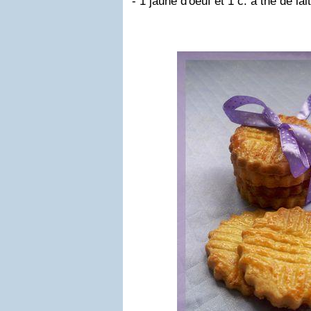
- 1 jaune d'oeuf et 1 c. à thé de lai