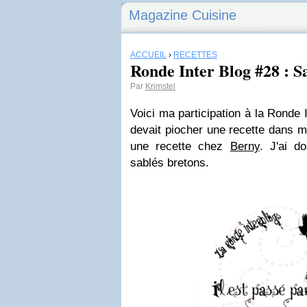
Magazine Cuisine
ACCUEIL
›
RECETTES
Ronde Inter Blog #28 : S
Par
Krimstel
Voici ma participation à la Ronde 
devait piocher une recette dans m
une recette chez
Berny
. J'ai d
sablés bretons.