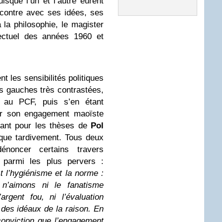
isque l’un et l’autre eurent
ncontre avec ses idées, ses
à la philosophie, le magister
lectuel des années 1960 et
nt les sensibilités politiques
s gauches très contrastées,
 au PCF, puis s’en étant
our son engagement maoïste
hant pour les thèses de
Pol
 que tardivement. Tous deux
énoncer certains travers
 parmi les plus pervers :
st l’hygiénisme et la norme :
 n’aimons ni le fanatisme
’argent fou, ni l’évaluation
des idéaux de la raison. En
onviction que l’engagement