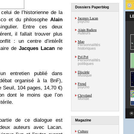
Dossiers Paperblog
celui de l’historienne de la
L
Jacques Lacan
sco et du philosophe
Alain
psycho
ngulier. Entre ces deux
Alain Badiou
érent, il fallait trouver plus
Auteurs
nflit : un centre d’intérêt
Mao
Personnalités
laire de
Jacques Lacan
ne
historiques
Pol Pot
Personnalités
politiques
Disciple
un entretien publié dans
Musique
débat organisé à la BnF),
Freud
 Seuil, 104 pages, 14,70 €)
psycho
ion dont le moins que l’on
Cleveland
Monde
térile.
partie de ce dialogue est
Magazine
deux auteurs avec Lacan.
Culture