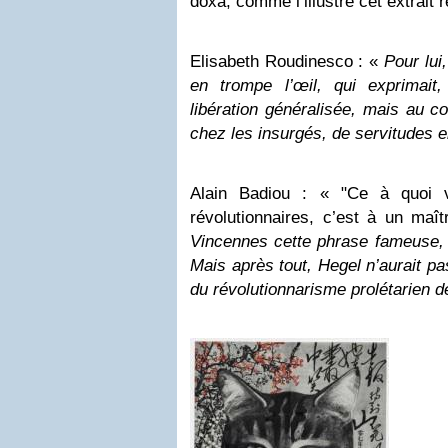
doxa, comme l’illustre cet extrait r
Elisabeth Roudinesco : «
Pour lui
en trompe l’œil, qui exprimai
libération généralisée, mais au co
chez les insurgés, de servitudes e
Alain Badiou : « "Ce à quoi 
révolutionnaires, c’est à un maît
Vincennes cette phrase fameuse, la
Mais après tout, Hegel n’aurait p
du révolutionnarisme prolétarien 