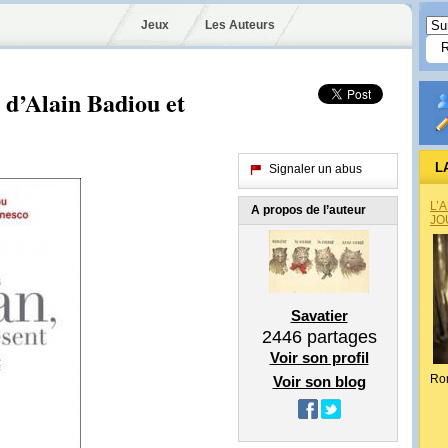
Jeux
Les Auteurs
 d’Alain Badiou et
L
Signaler un abus
L’
A propos de l’auteur
JO
Savatier
2446
partages
Voir son profil
Ro
Voir son blog