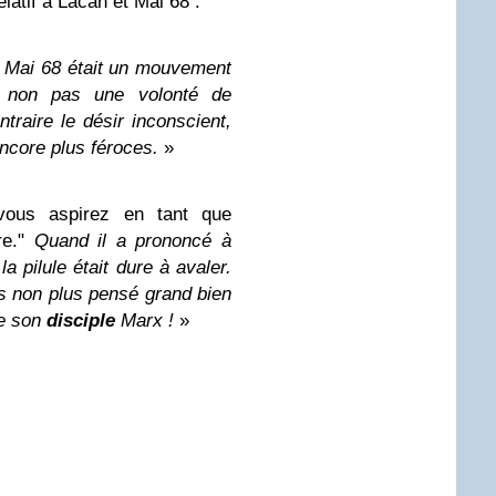
elatif à Lacan et Mai 68 :
, Mai 68 était un mouvement
t, non pas une volonté de
ntraire le désir inconscient,
ncore plus féroces.
»
vous aspirez en tant que
re."
Quand il a prononcé à
 pilule était dure à avaler.
as non plus pensé grand bien
de son
disciple
Marx !
»