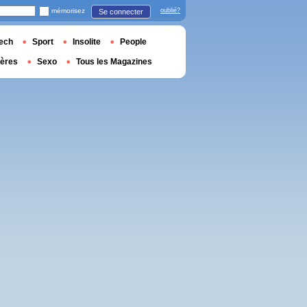
mémorisez
oublié?
Se connecter
ech
Sport
Insolite
People
ières
Sexo
Tous les Magazines