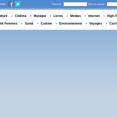
nous
Pseudo
Mot de passe
lture
Cinéma
Musique
Livres
Medias
Internet
High-T
ôté Femmes
Santé
Cuisine
Environnement
Voyages
Carr