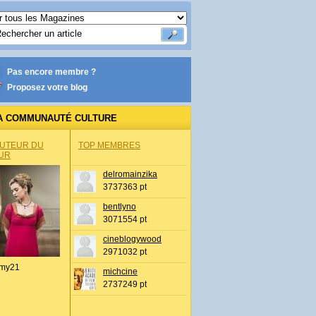
Pas encore membre ?
Proposez votre blog
A COMMUNAUTÉ CULTURE
AUTEUR DU
TOP MEMBRES
UR
delromainzika
3737363 pt
bentlyno
3071554 pt
cineblogywood
2971032 pt
my21
michcine
2737249 pt