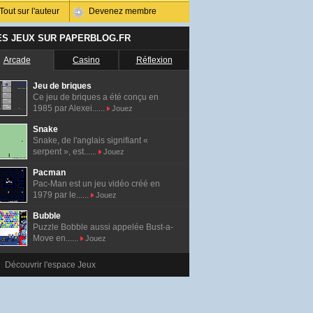
Tout sur l'auteur
Devenez membre
ES JEUX SUR PAPERBLOG.FR
Arcade
Casino
Réflexion
Jeu de briques
Ce jeu de briques a été conçu en
1985 par Alexei......
Jouez
Snake
Snake, de l'anglais signifiant «
serpent », est......
Jouez
Pacman
Pac-Man est un jeu vidéo créé en
1979 par le......
Jouez
Bubble
Puzzle Bobble aussi appelée Bust-a-
Move en......
Jouez
Découvrir l'espace Jeux