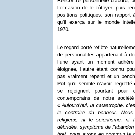
Rencontre personnelle d’abord, pu
l’occasion de le côtoyer, puis re
positions politiques, son rapport 
qu’il exerça sur le monde intel
1970.
Le regard porté reflète naturelleme
de personnalités appartenant à de
l’une ayant un moment adhéré
éloignée, l’autre étant connu p
pas vraiment repenti et un penc
Pot
qu’il semble n’avoir regretté
se rejoignent pourtant pour d
contemporains de notre société
«
Aujourd’hui, la catastrophe, c’e
le contraire du bonheur. Nous
religieux, ni le scientisme, ni l
débridée, symptôme de l’abandon 
bref, nous avons en commun la c