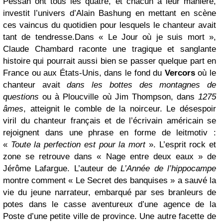
Pessan ont tous les quatre, et chacun à leur manière,
investit l’univers d’Alain Bashung en mettant en scène
ces vaincus du quotidien pour lesquels le chanteur avait
tant de tendresse.
Dans « Le Jour où je suis mort »,
Claude Chambard raconte une tragique et sanglante
histoire qui pourrait aussi bien se passer quelque part en
France ou aux États-Unis, dans le fond du
Vercors
où le
chanteur avait
dans les bottes des montagnes de
questions
ou à Ploucville où Jim Thompson, dans
1275
âmes
, atteignit le comble de la noirceur. Le désespoir
viril du chanteur français et de l’écrivain américain se
rejoignent dans une phrase en forme de leitmotiv :
«
Toute la perfection est pour la mort
». L’esprit rock et
zone se retrouve dans « Nage entre deux eaux » de
Jérôme Lafargue. L’auteur de
L’Année de l’hippocampe
montre comment « Le Secret des banquises » a sauvé la
vie du jeune narrateur, embarqué par ses branleurs de
potes dans le casse aventureux d’une agence de la
Poste d’une petite ville de province. Une autre facette de