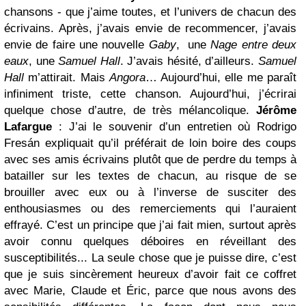
chansons - que j’aime toutes, et l’univers de chacun des
écrivains. Après, j’avais envie de recommencer, j’avais
envie de faire une nouvelle
Gaby
,
une
Nage entre deux
eaux
, une
Samuel Hall
. J’avais hésité, d’ailleurs.
Samuel
Hall
m’attirait. Mais
Angora
… Aujourd’hui, elle me paraît
infiniment triste, cette chanson. Aujourd’hui, j’écrirai
quelque chose d’autre, de très mélancolique.
Jérôme
Lafargue
: J’ai le souvenir d’un entretien où Rodrigo
Fresán expliquait qu’il préférait de loin boire des coups
avec ses amis écrivains plutôt que de perdre du temps à
batailler sur les textes de chacun, au risque de se
brouiller avec eux ou à l’inverse de susciter des
enthousiasmes ou des remerciements qui l’auraient
effrayé. C’est un principe que j’ai fait mien, surtout après
avoir connu quelques déboires en réveillant des
susceptibilités... La seule chose que je puisse dire, c’est
que je suis sincèrement heureux d’avoir fait ce coffret
avec Marie, Claude et Éric, parce que nous avons des