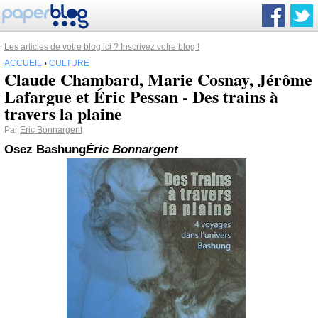
Les articles de votre blog ici ? Inscrivez votre blog !
ACCUEIL
›
CULTURE
Claude Chambard, Marie Cosnay, Jérôme
Lafargue et Éric Pessan - Des trains à
travers la plaine
Par
Eric Bonnargent
Osez Bashung
Éric Bonnargent