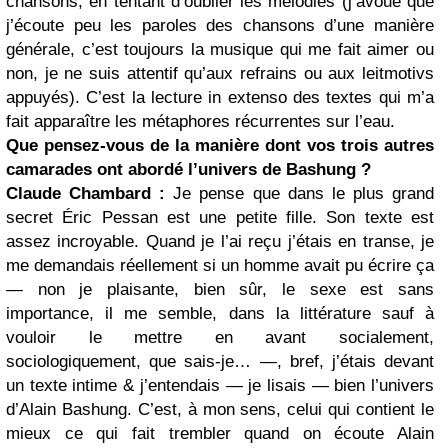
chansons, en tentant d’oublier les mélodies (j’avoue que
j’écoute peu les paroles des chansons d’une manière
générale, c’est toujours la musique qui me fait aimer ou
non, je ne suis attentif qu’aux refrains ou aux leitmotivs
appuyés). C’est la lecture in extenso des textes qui m’a
fait apparaître les métaphores récurrentes sur l’eau.
Que pensez-vous de la manière dont vos trois autres
camarades ont abordé l’univers de Bashung ?
Claude Chambard :
Je pense que dans le plus grand
secret Éric Pessan est une petite fille. Son texte est
assez incroyable. Quand je l’ai reçu j’étais en transe, je
me demandais réellement si un homme avait pu écrire ça
— non je plaisante, bien sûr, le sexe est sans
importance, il me semble, dans la littérature sauf à
vouloir le mettre en avant socialement,
sociologiquement, que sais-je… —, bref, j’étais devant
un texte intime & j’entendais — je lisais — bien l’univers
d’Alain Bashung. C’est, à mon sens, celui qui contient le
mieux ce qui fait trembler quand on écoute Alain