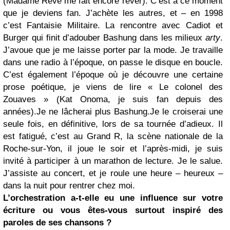
(Madame Rêve me fait encore rêver). C’est à ce moment
que je deviens fan. J’achète les autres, et – en 1998
c’est Fantaisie Militaire. La rencontre avec Cadiot et
Burger qui finit d’adouber Bashung dans les milieux
arty
.
J’avoue que je me laisse porter par la mode. Je travaille
dans une radio à l’époque, on passe le disque en boucle.
C’est également l’époque où je découvre une certaine
prose poétique, je viens de lire « Le colonel des
Zouaves » (Kat Onoma, je suis fan depuis des
années).
Je ne lâcherai plus Bashung.
Je le croiserai une
seule fois, en définitive, lors de sa tournée d’adieux. Il
est fatigué, c’est au Grand R, la scène nationale de la
Roche-sur-Yon, il joue le soir et l’après-midi, je suis
invité à participer à un marathon de lecture. Je le salue.
J’assiste au concert, et je roule une heure – heureux –
dans la nuit pour rentrer chez moi.
L’orchestration a-t-elle eu une influence sur votre
écriture ou vous êtes-vous surtout inspiré des
paroles de ses chansons ?