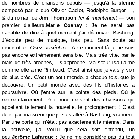
de nombres de chansons depuis — jusqu’à la
sienne
composé par le duo Olivier Cadiot, Rodolphe Burger —,
& du roman de
Jim Thompson
Ici & maintenant
— son
premier d’ailleurs.
Marie Cosnay
: Je ne serai pas
capable de dire à quel moment j’ai découvert Bashung.
J’écoute peu de musique, très peu. Sans doute au
moment de
Osez Joséphine
. À ce moment-là je ne suis
pas encore extrêmement sensible. Mais très vite, par le
biais de très proches, il s’approche. Ma sœur Isa l’aime
comme elle aime Rimbaud. C’est ainsi que je vais y voir
de plus près. C’est un petit monde, à chaque fois, que je
découvre. Un petit monde avec des fils d’histoires à
poursuivre. Où j’entre sur la pointe des pieds. Où je
rentre clairement. Pour moi, ce sont des chansons qui
appellent tellement la nouvelle, le prolongement ! C’est
donc par ma sœur que je suis allée à Bashung, vraiment.
Par une porte qui n’était pas exactement la mienne. Dans
la nouvelle, j’ai voulu que cela soit entendu, un
peu.
Jérôme Lafargue
: Je ne me considère pas du tout