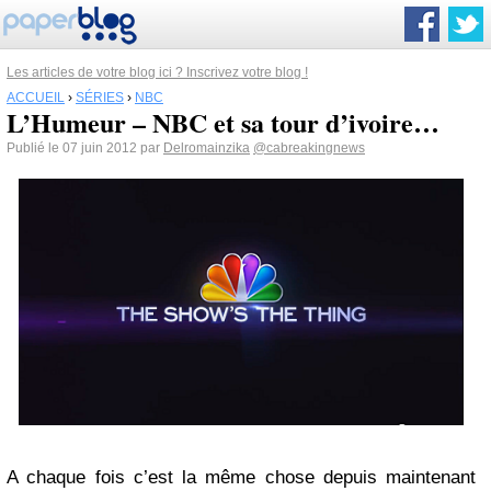
Les articles de votre blog ici ? Inscrivez votre blog !
ACCUEIL
›
SÉRIES
›
NBC
L’Humeur – NBC et sa tour d’ivoire…
Publié le 07 juin 2012 par
Delromainzika
@cabreakingnews
A chaque fois c’est la même chose depuis maintenant