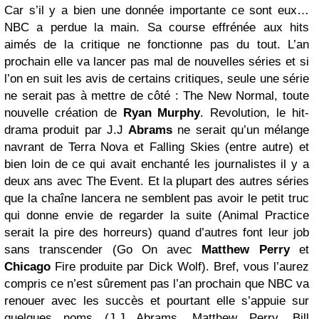
Car s’il y a bien une donnée importante ce sont eux…
NBC a perdue la main. Sa course effrénée aux hits
aimés de la critique ne fonctionne pas du tout. L’an
prochain elle va lancer pas mal de nouvelles séries et si
l’on en suit les avis de certains critiques, seule une série
ne serait pas à mettre de côté : The New Normal, toute
nouvelle création de
Ryan Murphy
. Revolution, le hit-
drama produit par J.J
Abrams
ne serait qu’un mélange
navrant de Terra Nova et Falling Skies (entre autre) et
bien loin de ce qui avait enchanté les journalistes il y a
deux ans avec The Event. Et la plupart des autres séries
que la chaîne lancera ne semblent pas avoir le petit truc
qui donne envie de regarder la suite (Animal Practice
serait la pire des horreurs) quand d’autres font leur job
sans transcender (Go On avec
Matthew Perry
et
Chicago
Fire produite par Dick Wolf). Bref, vous l’aurez
compris ce n’est sûrement pas l’an prochain que NBC va
renouer avec les succès et pourtant elle s’appuie sur
quelques noms (J.J Abrams, Matthew Perry, Bill