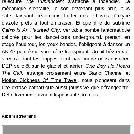
relecture
The Punishment
s’attache à incendier. La
mécanique s’enraille, le son devenant plus brut, plus
sale, laissant néanmoins flotter ces effluves d’oxyde
d’azote prêts à tout embraser. Et que dire du sublime
Cairo
Is An Haunted City
, véritable bombe fantomatique
calibrée pour les dancefloors underground, prenant en
otage l’auditeur, les yeux bandés, l’obligeant à danser un
AK-47 pointé sur son crâne transpirant. Un hit fiévreux et
spectral dont les nappes n’ont pas fini de nous obséder.
L’EP se clôt sur le glacial et aérien
One Day He Heard
The Call
, étrange croisement entre
Basic Channel
et
Motion Sickness Of Time Travel
, nous plongeant dans
une extase cathartique aussi jouissive que dérangeante.
Définitivement l’ovni indispensable du mois.
Album streaming