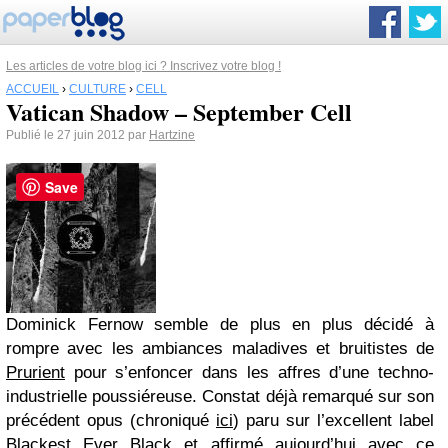
Les articles de votre blog ici ? Inscrivez votre blog !
ACCUEIL
›
CULTURE
›
CELL
Vatican Shadow – September Cell
Publié le 27 juin 2012 par
Hartzine
Save
Dominick Fernow semble de plus en plus décidé à
rompre avec les ambiances maladives et bruitistes de
Prurient
pour s’enfoncer dans les affres d’une techno-
industrielle poussiéreuse. Constat déjà remarqué sur son
précédent opus (chroniqué
ici
) paru sur l’excellent label
Blackest Ever Black
et affirmé aujourd’hui avec ce