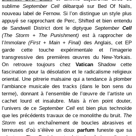
sublime
September Cell
débarqué sur Bed Of Nails,
nouveau label de Fernow. Si l’on distingue un style plus
appuyé se rapprochant de Perc, Shifted et bien entendu
de Sandwell District dont le diptyque
September
Cell
(The Storm + The Punishment)
est à rapprocher de
l’
Immolare (First + Main + Final)
des Anglais, cet EP
garde cette touche expérimentale et l’imagerie
transgressive des premières œuvres du New-Yorkais.
On retrouve toujours chez
Vatican
Shadow cette
fascination pour la désolation et le radicalisme religieux
oriental. Une pitrerie malsaine qui a tendance à plomber
l’ambiance musicale des tracks (dans le bon sens du
terme), donnant à l’ensemble de l’œuvre de l’artiste un
cachet lourd et insalubre. Mais à n’en point douter,
l’univers de ce
September Cell
est bien plus technoïde
que les précédents travaux de ce monolithe du bruit.
The
Storm
est un enchaînement de boucles abrasives et
terreuses d’où s’élève un doux
parfum
funeste que sa