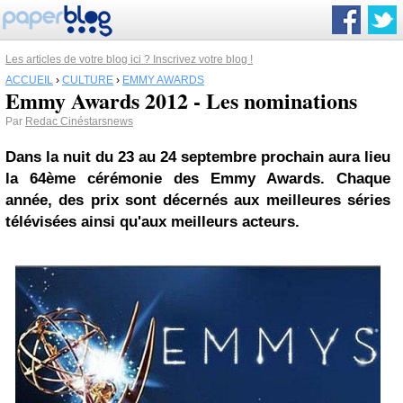
Les articles de votre blog ici ? Inscrivez votre blog !
ACCUEIL
›
CULTURE
›
EMMY AWARDS
Emmy Awards 2012 - Les nominations
Par
Redac Cinéstarsnews
Dans la nuit du 23 au 24 septembre prochain aura lieu
la 64ème cérémonie des
Emmy Awards
. Chaque
année, des prix sont décernés aux meilleures séries
télévisées ainsi qu'aux meilleurs acteurs.