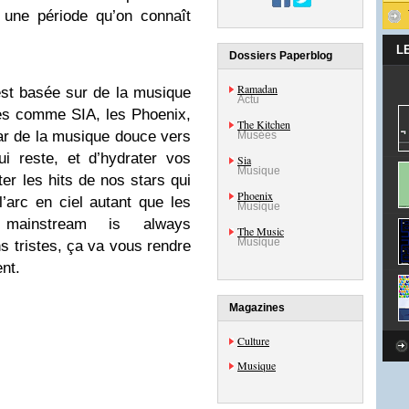
 une période qu’on connaît
L
Dossiers Paperblog
Ramadan
 est basée sur de la musique
Actu
es comme SIA, les Phoenix,
The Kitchen
ar de la musique douce vers
Musées
i reste, et d’hydrater vos
Sia
Musique
er les hits de nos stars qui
Phoenix
’arc en ciel autant que les
Musique
mainstream is always
The Music
Musique
 tristes, ça va vous rendre
nt.
Magazines
Culture
Musique