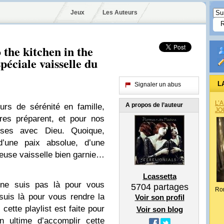
Jeux
Les Auteurs
the kitchen in the
péciale vaisselle du
L
Signaler un abus
L’
A propos de l’auteur
rs de sérénité en famille,
JO
res préparent, et pour nos
euses avec Dieu. Quoique,
une paix absolue, d’une
euse vaisselle bien garnie…
Lcassetta
ne suis pas là pour vous
5704
partages
Ro
suis là pour vous rendre la
Voir son profil
 cette playlist est faite pour
Voir son blog
on ultime d’accomplir cette