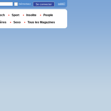
mémorisez
oublié?
Se connecter
ech
Sport
Insolite
People
ières
Sexo
Tous les Magazines