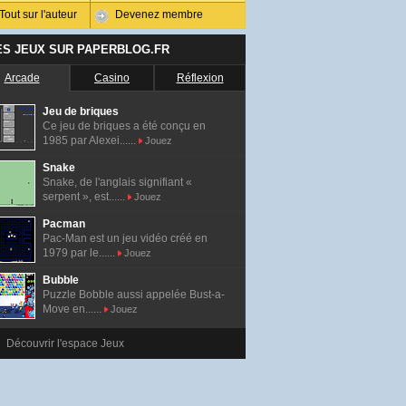
Tout sur l'auteur
Devenez membre
ES JEUX SUR PAPERBLOG.FR
Arcade
Casino
Réflexion
Jeu de briques
Ce jeu de briques a été conçu en
1985 par Alexei......
Jouez
Snake
Snake, de l'anglais signifiant «
serpent », est......
Jouez
Pacman
Pac-Man est un jeu vidéo créé en
1979 par le......
Jouez
Bubble
Puzzle Bobble aussi appelée Bust-a-
Move en......
Jouez
Découvrir l'espace Jeux