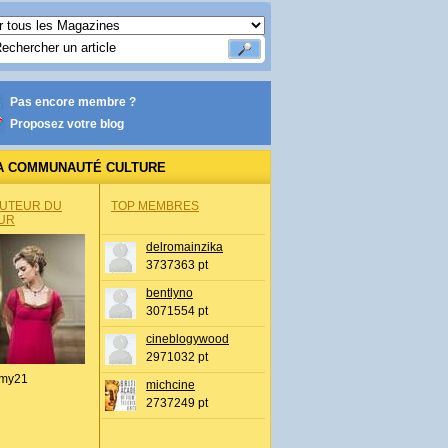
Pas encore membre ?
Proposez votre blog
A COMMUNAUTÉ CULTURE
AUTEUR DU
TOP MEMBRES
UR
delromainzika
3737363 pt
bentlyno
3071554 pt
cineblogywood
2971032 pt
my21
michcine
2737249 pt