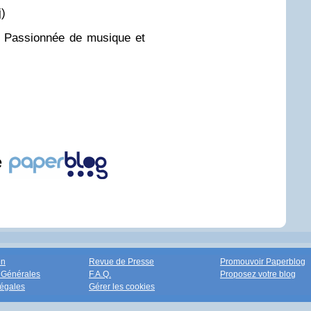
j)
l. Passionnée de musique et
e
on
Revue de Presse
Promouvoir Paperblog
 Générales
F.A.Q.
Proposez votre blog
égales
Gérer les cookies