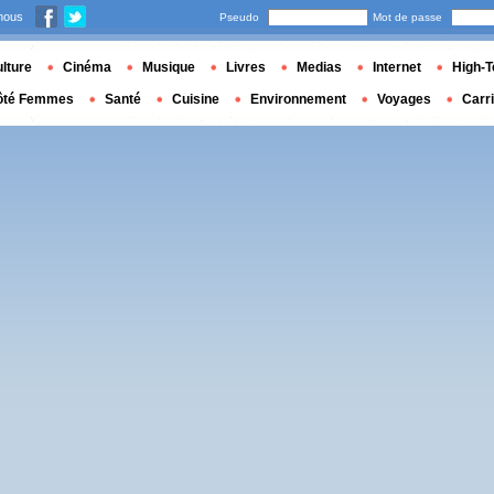
nous
Pseudo
Mot de passe
lture
Cinéma
Musique
Livres
Medias
Internet
High-T
ôté Femmes
Santé
Cuisine
Environnement
Voyages
Carr