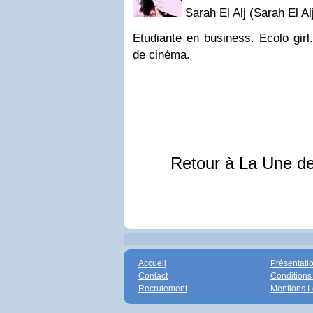
Sarah El Alj (Sarah El Al
Etudiante en business. Ecolo gir
de cinéma.
Retour à La Une d
Accueil
Présentati
Contact
Conditions
Recrutement
Mentions L