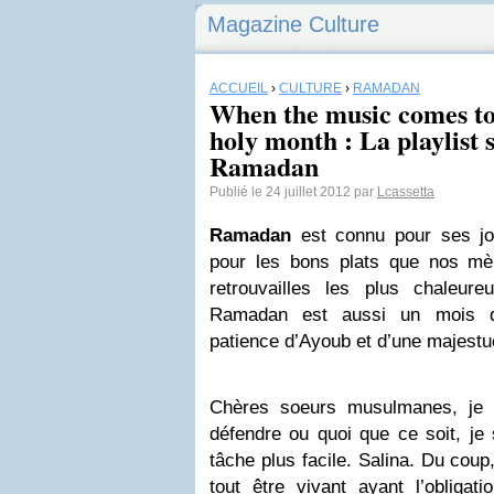
Magazine Culture
ACCUEIL
›
CULTURE
›
RAMADAN
When the music comes to 
holy month : La playlist s
Ramadan
Publié le 24 juillet 2012 par
Lcassetta
Ramadan
est connu pour ses jou
pour les bons plats que nos mè
retrouvailles les plus chaleur
Ramadan est aussi un mois d’
patience d’Ayoub et d’une majestu
Chères soeurs musulmanes, je 
défendre ou quoi que ce soit, je 
tâche plus facile. Salina. Du coup,
tout être vivant ayant l’obligati