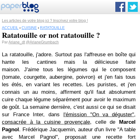
Les articles de votre blog ici ? Inscrivez votre blog !
ACCUEIL
›
CUISINE
›
RATATOUILLE
Ratatouille or not ratatouille ?
Par
Ariane_dt
@ArianeGrumbach
La ratatouille, j'adore. Surtout pas l'affreuse en boîte qui
hante les cantines mais la délicieuse faite
maison. J'aime tous les légumes qui le composent
(tomate, courgette, aubergine, poivron) et j'en fais tous
les étés, en variant les recettes. Les puristes, et j'en
connais un au moins, affirment qu'il faut absolument
cuire chaque légume séparément pour avoir le maximum
de goût. La semaine dernière, c'est aussi ce qui se disait
sur France Inter, dans
l'émission "On va déguster",
consacrée à la cuisine provençale
, celle de
Marcel
Pagnol
. Frédérique Jacquemin, auteur d'un livre "A table
avec Marcel Pagnol", proposait une recette fort