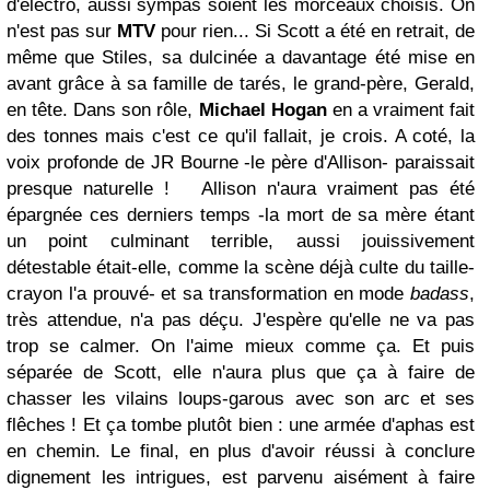
d'électro, aussi sympas soient les morceaux choisis. On
n'est pas sur
MTV
pour rien... Si Scott a été en retrait, de
même que Stiles, sa dulcinée a davantage été mise en
avant grâce à sa famille de tarés, le grand-père, Gerald,
en tête. Dans son rôle,
Michael Hogan
en a vraiment fait
des tonnes mais c'est ce qu'il fallait, je crois. A coté, la
voix profonde de JR Bourne -le père d'Allison- paraissait
presque naturelle ! Allison n'aura vraiment pas été
épargnée ces derniers temps -la mort de sa mère étant
un point culminant terrible, aussi jouissivement
détestable était-elle, comme la scène déjà culte du taille-
crayon l'a prouvé- et sa transformation en mode
badass
,
très attendue, n'a pas déçu. J'espère qu'elle ne va pas
trop se calmer. On l'aime mieux comme ça. Et puis
séparée de Scott, elle n'aura plus que ça à faire de
chasser les vilains loups-garous avec son arc et ses
flêches ! Et ça tombe plutôt bien : une armée d'aphas est
en chemin. Le final, en plus d'avoir réussi à conclure
dignement les intrigues, est parvenu aisément à faire