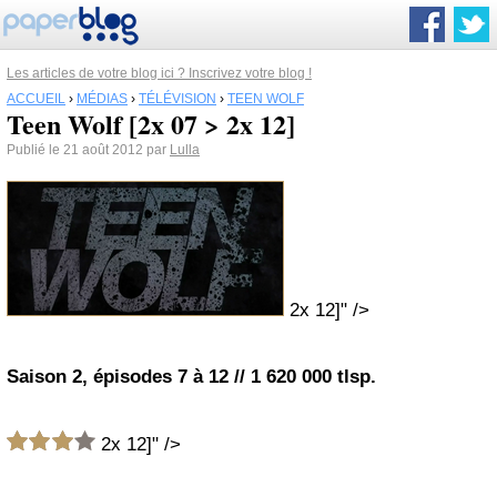
Les articles de votre blog ici ? Inscrivez votre blog !
ACCUEIL
›
MÉDIAS
›
TÉLÉVISION
›
TEEN WOLF
Teen Wolf [2x 07 > 2x 12]
Publié le 21 août 2012 par
Lulla
2x 12]" />
Saison 2, épisodes 7 à 12
// 1 620 000 tlsp.
2x 12]" />