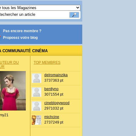
Pas encore membre ?
Proposez votre blog
A COMMUNAUTÉ CINÉMA
AUTEUR DU
TOP MEMBRES
UR
delromainzika
3737363 pt
bentlyno
3071554 pt
cineblogywood
2971032 pt
my21
michcine
2737249 pt