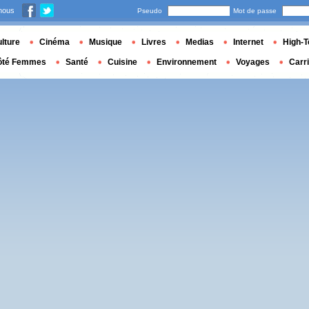
nous
Pseudo
Mot de passe
lture
Cinéma
Musique
Livres
Medias
Internet
High-T
ôté Femmes
Santé
Cuisine
Environnement
Voyages
Carr