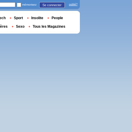
mémorisez
oublié?
Se connecter
ech
Sport
Insolite
People
ières
Sexo
Tous les Magazines