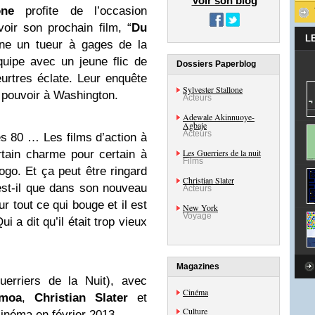
Voir son blog
one
profite de l’occasion
ir son prochain film, “
Du
L
arne un tueur à gages de la
quipe avec un jeune flic de
Dossiers Paperblog
urtres éclate. Leur enquête
Sylvester Stallone
 pouvoir à Washington.
Acteurs
Adewale Akinnuoye-
Agbaje
Acteurs
s 80 … Les films d’action à
Les Guerriers de la nuit
rtain charme pour certain à
Films
ogo. Et ça peut être ringard
Christian Slater
-est-il que dans son nouveau
Acteurs
ur tout ce qui bouge et il est
New York
Voyage
 a dit qu’il était trop vieux
Magazines
erriers de la Nuit), avec
Cinéma
moa
,
Christian Slater
et
Culture
cinéma en février 2013.