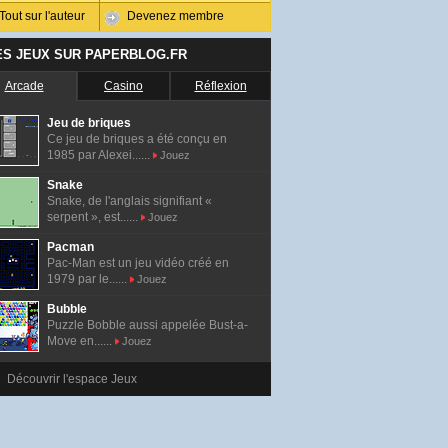
Tout sur l'auteur
Devenez membre
ES JEUX SUR PAPERBLOG.FR
Arcade
Casino
Réflexion
Jeu de briques
Ce jeu de briques a été conçu en
1985 par Alexei......
Jouez
Snake
Snake, de l'anglais signifiant «
serpent », est......
Jouez
Pacman
Pac-Man est un jeu vidéo créé en
1979 par le......
Jouez
Bubble
Puzzle Bobble aussi appelée Bust-a-
Move en......
Jouez
Découvrir l'espace Jeux