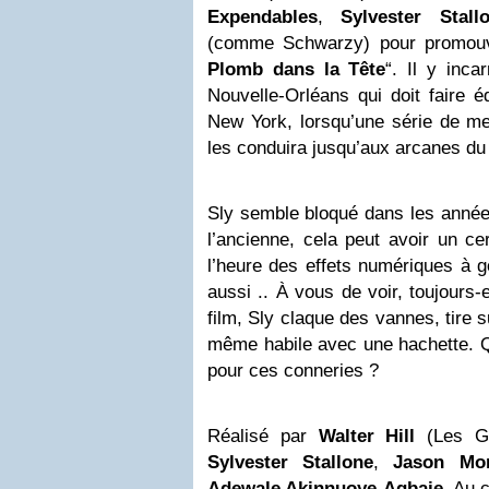
Expendables
,
Sylvester Stall
(comme Schwarzy) pour promouvo
Plomb dans la Tête
“. Il y inc
Nouvelle-Orléans qui doit faire é
New York, lorsqu’une série de me
les conduira jusqu’aux arcanes du
Sly semble bloqué dans les année
l’ancienne, cela peut avoir un ce
l’heure des effets numériques à g
aussi .. À vous de voir, toujours
film, Sly claque des vannes, tire s
même habile avec une hachette. Qui
pour ces conneries ?
Réalisé par
Walter Hill
(Les Gu
Sylvester Stallone
,
Jason Mo
Adewale Akinnuoye-Agbaje
. Au 