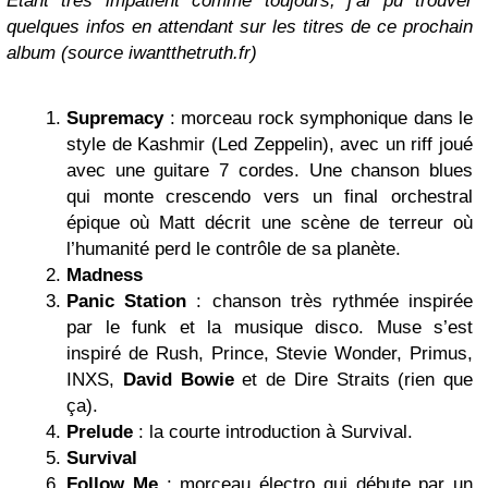
Etant très impatient comme toujours, j’ai pu trouver
quelques infos en attendant sur les titres de ce prochain
album (source iwantthetruth.fr)
Supremacy
: morceau rock symphonique dans le
style de Kashmir (Led Zeppelin), avec un riff joué
avec une guitare 7 cordes. Une chanson blues
qui monte crescendo vers un final orchestral
épique où Matt décrit une scène de terreur où
l’humanité perd le contrôle de sa planète.
Madness
Panic Station
: chanson très rythmée inspirée
par le funk et la musique disco. Muse s’est
inspiré de Rush, Prince, Stevie Wonder, Primus,
INXS,
David Bowie
et de Dire Straits (rien que
ça).
Prelude
: la courte introduction à Survival.
Survival
Follow Me
: morceau électro qui débute par un