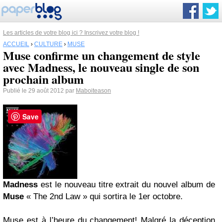
Les articles de votre blog ici ? Inscrivez votre blog !
ACCUEIL
›
CULTURE
›
MUSE
Muse confirme un changement de style
avec Madness, le nouveau single de son
prochain album
Publié le 29 août 2012 par
Maboiteason
Save
Madness
est le nouveau titre extrait du nouvel album de
Muse
« The 2nd Law » qui sortira le 1er octobre.
Muse est à l’heure du changement! Malgré la déception