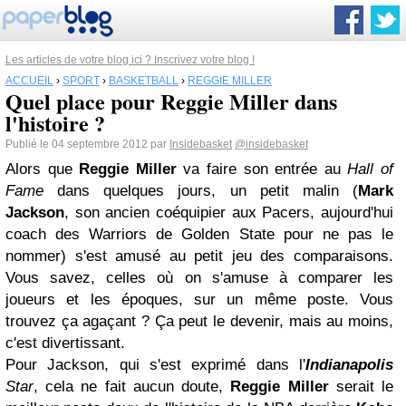
Les articles de votre blog ici ? Inscrivez votre blog !
ACCUEIL
›
SPORT
›
BASKETBALL
›
REGGIE MILLER
Quel place pour Reggie Miller dans
l'histoire ?
Publié le 04 septembre 2012 par
Insidebasket
@insidebasket
Alors que
Reggie Miller
va faire son entrée au
Hall of
Fame
dans quelques jours, un petit malin (
Mark
Jackson
, son ancien coéquipier aux Pacers, aujourd'hui
coach des Warriors de Golden State pour ne pas le
nommer) s'est amusé au petit jeu des comparaisons.
Vous savez, celles où on s'amuse à comparer les
joueurs et les époques, sur un même poste. Vous
trouvez ça agaçant ? Ça peut le devenir, mais au moins,
c'est divertissant.
Pour Jackson, qui s'est exprimé dans l'
Indianapolis
Star
, cela ne fait aucun doute,
Reggie Miller
serait le