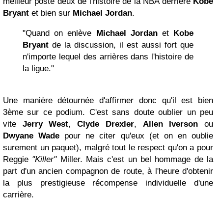
meilleur poste deux de l'histoire de la NBA derrière
Kobe
Bryant
et bien sur
Michael Jordan
.
"Quand on enlève
Michael Jordan
et
Kobe
Bryant
de la discussion, il est aussi fort que
n'importe lequel des arrières dans l'histoire de
la ligue."
Une manière détournée d'affirmer donc qu'il est bien
3ème sur ce podium. C'est sans doute oublier un peu
vite
Jerry West
,
Clyde Drexler
,
Allen Iverson
ou
Dwyane Wade
pour ne citer qu'eux (et on en oublie
surement un paquet), malgré tout le respect qu'on a pour
Reggie
"Killer"
Miller. Mais c'est un bel hommage de la
part d'un ancien compagnon de route, à l'heure d'obtenir
la plus prestigieuse récompense individuelle d'une
carrière.