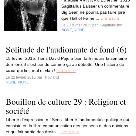
Paradise » @@@½ 23 février 2015
Sagittarius Laisser un commentaire
Big Sean ne pourra pas faire pire
que Hall of Fame,...
Lire la suite
Le 23 février 2015 par
Sagittariushh
NONE
NONE
,
Solitude de l'audionaute de fond (6)
15 février 2015. Tiens David Pajo a bien failli mourir la semaine
dernière, il s'est pendu comme ça au débotté. Une histoire de
cœur qui finit mal et vlan !
Lire la suite
Le 22 février 2015 par
Novland
NONE
NONE
,
Bouillon de culture 29 : Religion et
société
Liberté d’expression n.f.Sens : liberté fondamentale politique qui
consiste en la libre communication des pensées et des opinions
et qui fait partie des droits...
Lire la suite