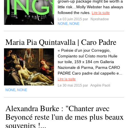
grown-up package might be worth a
little risk…Molly Webster has always
followed the rules.
Lire la suite
Le 03 juin 2015 par
Nyxshadow
NONE
NONE
,
Maria Pia Quintavalla | Caro Padre
« Poésie d’un jour Correggio,
Compianto sul Cristo morto Huile
sur toile, 159 x 184 cm Galleria
Nazionale di Parma, Parma CARO
PADRE Caro padre dal cappello e...
Lire la suite
Le 30 mai 2015 par
Angèle Paoli
NONE
NONE
,
Alexandra Burke : "Chanter avec
Beyoncé reste l'un de mes plus beaux
souvenirs !...