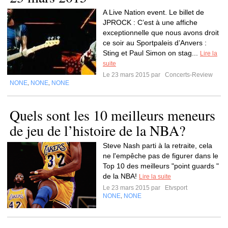
A Live Nation event. Le billet de
JPROCK : C’est à une affiche
exceptionnelle que nous avons droit
ce soir au Sportpaleis d’Anvers :
Sting et Paul Simon on stag...
Lire la
suite
Le 23 mars 2015 par
Concerts-Review
NONE
NONE
NONE
,
,
Quels sont les 10 meilleurs meneurs
de jeu de l’histoire de la NBA?
Steve Nash parti à la retraite, cela
ne l'empêche pas de figurer dans le
Top 10 des meilleurs "point guards "
de la NBA!
Lire la suite
Le 23 mars 2015 par
Etvsport
NONE
NONE
,