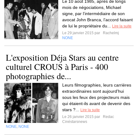
Le 10 août 1985, après de longs
mois de négociations, Michael
signe, par l’intermédiaire de son
avocat John Branca, l’accord faisant
de lui le propriétaire du...
Lire la suite
Le 29 janvier 2015 par
Rachelmj
NONE
L'exposition Déja Stars au centre
culturel CROUS à Paris - 400
photographies de...
Leurs filmographies, leurs carrières
extraordinaires sont aujourd'hui
sous les feux des projecteurs mais
qui étaient-ils avant de devenir des
stars ?...
Lire la suite
Le 26 janvier 2015 par
Redac
Cinéstarsnews
NONE
NONE
,