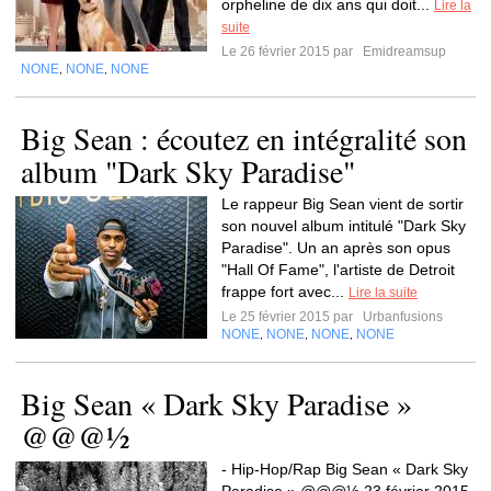
orpheline de dix ans qui doit...
Lire la
suite
Le 26 février 2015 par
Emidreamsup
NONE
NONE
NONE
,
,
Big Sean : écoutez en intégralité son
album "Dark Sky Paradise"
Le rappeur Big Sean vient de sortir
son nouvel album intitulé "Dark Sky
Paradise". Un an après son opus
"Hall Of Fame", l'artiste de Detroit
frappe fort avec...
Lire la suite
Le 25 février 2015 par
Urbanfusions
NONE
NONE
NONE
NONE
,
,
,
Big Sean « Dark Sky Paradise »
@@@½
- Hip-Hop/Rap Big Sean « Dark Sky