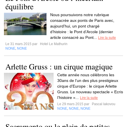
équilibre
Nous poursuivons notre rubrique
consacrée aux ponts de Paris avec,
aujourd’hui, un pont chargé
d’histoire : le Pont d’Arcole (dernier
article consacré au Pont...
Lire la suite
Le 31 mars 2015 par
Hotel Le Mathurin
NONE
NONE
,
Arlette Gruss : un cirque magique
Cette année nous célébrons les
30ans de l’un des plus prestigieux
cirque d’Europe : le cirque Arlette
Gruss. Le nouveau spectacle « Ecris
l’histoire »...
Lire la suite
Le 29 mars 2015 par
Pascal Iakovou
NONE
NONE
NONE
,
,
Sacramento ou le plein de petites