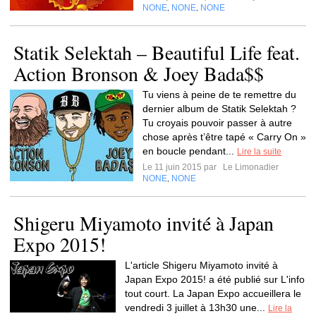
NONE
NONE
NONE
,
,
Statik Selektah – Beautiful Life feat.
Action Bronson & Joey Bada$$
Tu viens à peine de te remettre du
dernier album de Statik Selektah ?
Tu croyais pouvoir passer à autre
chose après t’être tapé « Carry On »
en boucle pendant...
Lire la suite
Le 11 juin 2015 par
Le Limonadier
NONE
NONE
,
Shigeru Miyamoto invité à Japan
Expo 2015!
L'article Shigeru Miyamoto invité à
Japan Expo 2015! a été publié sur L'info
tout court. La Japan Expo accueillera le
vendredi 3 juillet à 13h30 une...
Lire la