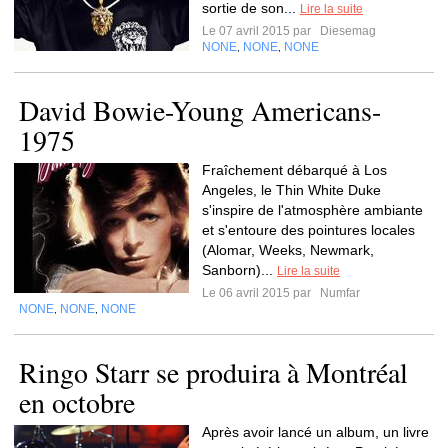
sortie de son...
Lire la suite
Le 07 avril 2015 par
Diesemag
NONE
NONE
NONE
,
,
David Bowie-Young Americans-
1975
Fraîchement débarqué à Los
Angeles, le Thin White Duke
s'inspire de l'atmosphère ambiante
et s'entoure des pointures locales
(Alomar, Weeks, Newmark,
Sanborn)...
Lire la suite
Le 06 avril 2015 par
Numfar
NONE
NONE
NONE
,
,
Ringo Starr se produira à Montréal
en octobre
Après avoir lancé un album, un livre