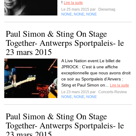
!
Lire la suite
Le 25 mars 2015 par
Diesemag
NONE
NONE
NONE
,
,
Paul Simon & Sting On Stage
Together- Antwerps Sportpaleis- le
23 mars 2015
A Live Nation event.Le billet de
JPROCK : C’est à une affiche
exceptionnelle que nous avons droit
ce soir au Sportpaleis d’Anvers :
Sting et Paul Simon on...
Lire la suite
Le 23 mars 2015 par
Concerts-Review
NONE
NONE
NONE
,
,
Paul Simon & Sting On Stage
Together- Antwerps Sportpaleis- le
23 mars 2015