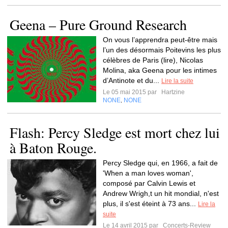
Geena – Pure Ground Research
On vous l’apprendra peut-être mais
l’un des désormais Poitevins les plus
célèbres de Paris (lire), Nicolas
Molina, aka Geena pour les intimes
d’Antinote et du...
Lire la suite
Le 05 mai 2015 par
Hartzine
NONE
NONE
,
Flash: Percy Sledge est mort chez lui
à Baton Rouge.
Percy Sledge qui, en 1966, a fait de
'When a man loves woman',
composé par Calvin Lewis et
Andrew Wrigh,t un hit mondial, n'est
plus, il s'est éteint à 73 ans...
Lire la
suite
Le 14 avril 2015 par
Concerts-Review