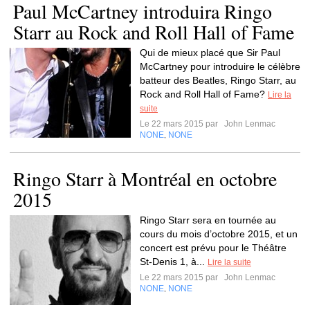
Paul McCartney introduira Ringo
Starr au Rock and Roll Hall of Fame
Qui de mieux placé que Sir Paul
McCartney pour introduire le célèbre
batteur des Beatles, Ringo Starr, au
Rock and Roll Hall of Fame?
Lire la
suite
Le 22 mars 2015 par
John Lenmac
NONE
NONE
,
Ringo Starr à Montréal en octobre
2015
Ringo Starr sera en tournée au
cours du mois d’octobre 2015, et un
concert est prévu pour le Théâtre
St-Denis 1, à...
Lire la suite
Le 22 mars 2015 par
John Lenmac
NONE
NONE
,