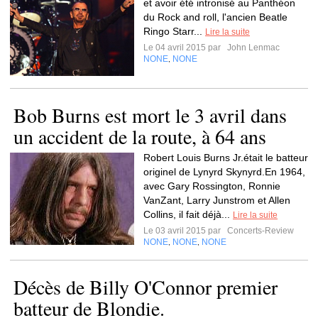
et avoir été intronisé au Panthéon
du Rock and roll, l'ancien Beatle
Ringo Starr...
Lire la suite
Le 04 avril 2015 par
John Lenmac
NONE
NONE
,
Bob Burns est mort le 3 avril dans
un accident de la route, à 64 ans
Robert Louis Burns Jr.était le batteur
originel de Lynyrd Skynyrd.En 1964,
avec Gary Rossington, Ronnie
VanZant, Larry Junstrom et Allen
Collins, il fait déjà...
Lire la suite
Le 03 avril 2015 par
Concerts-Review
NONE
NONE
NONE
,
,
Décès de Billy O'Connor premier
batteur de Blondie.