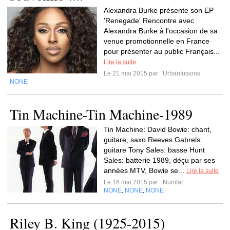
Alexandra Burke présente son EP
'Renegade' Rencontre avec
Alexandra Burke à l'occasion de sa
venue promotionnelle en France
pour présenter au public Français...
Lire la suite
Le 21 mai 2015 par
Urbanfusions
NONE
Tin Machine-Tin Machine-1989
Tin Machine: David Bowie: chant,
guitare, saxo Reeves Gabrels:
guitare Tony Sales: basse Hunt
Sales: batterie 1989, déçu par ses
années MTV, Bowie se...
Lire la suite
Le 16 mai 2015 par
Numfar
NONE
NONE
NONE
,
,
Riley B. King (1925-2015)