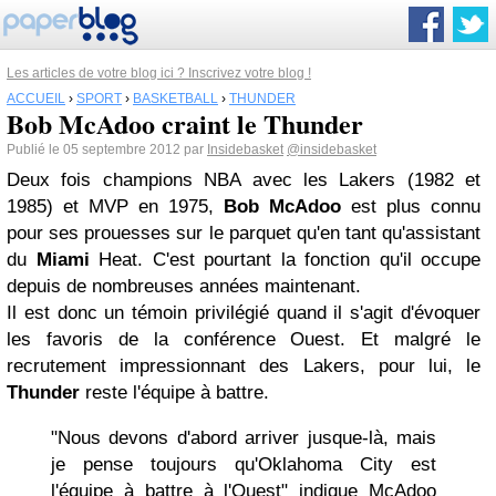
Les articles de votre blog ici ? Inscrivez votre blog !
ACCUEIL
›
SPORT
›
BASKETBALL
›
THUNDER
Bob McAdoo craint le Thunder
Publié le 05 septembre 2012 par
Insidebasket
@insidebasket
Deux fois champions NBA avec les Lakers (1982 et
1985) et MVP en 1975,
Bob McAdoo
est plus connu
pour ses prouesses sur le parquet qu'en tant qu'assistant
du
Miami
Heat. C'est pourtant la fonction qu'il occupe
depuis de nombreuses années maintenant.
Il est donc un témoin privilégié quand il s'agit d'évoquer
les favoris de la conférence Ouest. Et malgré le
recrutement impressionnant des Lakers, pour lui, le
Thunder
reste l'équipe à battre.
"Nous devons d'abord arriver jusque-là, mais
je pense toujours qu'Oklahoma City est
l'équipe à battre à l'Ouest" indique McAdoo