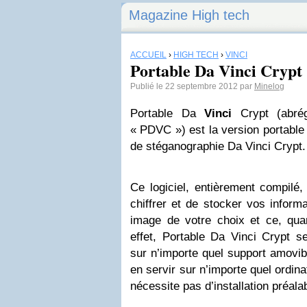
Magazine High tech
ACCUEIL
›
HIGH TECH
›
VINCI
Portable Da Vinci Crypt
Publié le 22 septembre 2012 par
Minelog
Portable Da
Vinci
Crypt (abré
« PDVC ») est la version portable 
de stéganographie Da Vinci Crypt.
Ce logiciel, entièrement compilé, 
chiffrer et de stocker vos inform
image de votre choix et ce, qu
effet, Portable Da Vinci Crypt se
sur n’importe quel support amovi
en servir sur n’importe quel ordina
nécessite pas d’installation préala