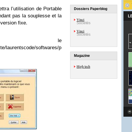
tra l’utilisation de Portable
Dossiers Paperblog
dant pas la souplesse et la
L
Vinci
version fixe.
Sociétés
Vinci
Sociétés
ers le
site/laurentscode/softwares/portable-
Magazine
High tech