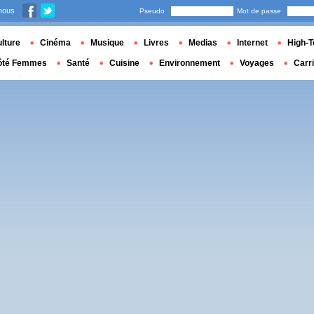
nous
Pseudo
Mot de passe
lture
Cinéma
Musique
Livres
Medias
Internet
High-T
ôté Femmes
Santé
Cuisine
Environnement
Voyages
Carr