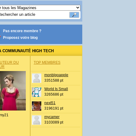
Pas encore membre ?
Proposez votre blog
A COMMUNAUTÉ HIGH TECH
AUTEUR DU
TOP MEMBRES
UR
monblgoapple
3351588 pt
World Is Small
3265686 pt
next51
3196191 pt
my21
mycamer
3103089 pt