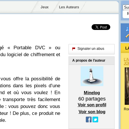
Jeux
Les Auteurs
gé « Portable DVC » ou
L
Signaler un abus
du logiciel de chiffrement et
L’
A propos de l’auteur
JO
vous offre la possibilité de
ations dans les pixels d’une
and et où vous voulez ! En
Minelog
60
partages
 transporte très facilement
Voir son profil
ble : vous pouvez donc vous
Ro
Voir son blog
teur ! De plus, ce produit ne
ble.