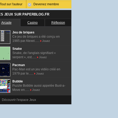
Tout sur l'auteur
Devenez membre
ES JEUX SUR PAPERBLOG.FR
Arcade
Casino
Réflexion
Jeu de briques
Ce jeu de briques a été conçu en
1985 par Alexei......
Jouez
Snake
Snake, de l'anglais signifiant «
serpent », est......
Jouez
Pacman
Pac-Man est un jeu vidéo créé en
1979 par le......
Jouez
Bubble
Puzzle Bobble aussi appelée Bust-a-
Move en......
Jouez
Découvrir l'espace Jeux