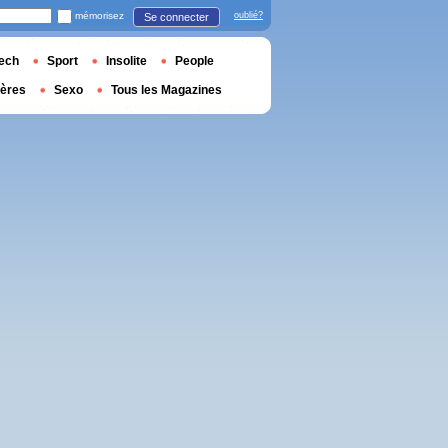
mémorisez
oublié?
Se connecter
ech
Sport
Insolite
People
ières
Sexo
Tous les Magazines