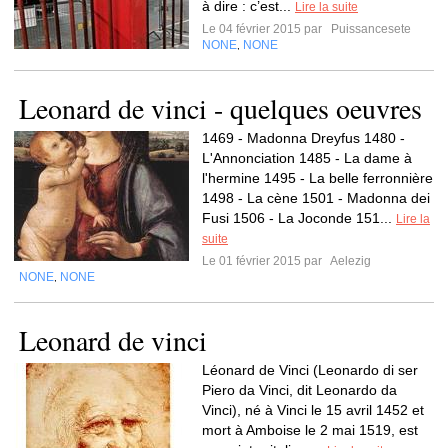
à dire : c’est...
Lire la suite
Le 04 février 2015 par
Puissancesete
NONE
NONE
,
Leonard de vinci - quelques oeuvres
1469 - Madonna Dreyfus 1480 -
L'Annonciation 1485 - La dame à
l'hermine 1495 - La belle ferronnière
1498 - La cène 1501 - Madonna dei
Fusi 1506 - La Joconde 151...
Lire la
suite
Le 01 février 2015 par
Aelezig
NONE
NONE
,
Leonard de vinci
Léonard de Vinci (Leonardo di ser
Piero da Vinci, dit Leonardo da
Vinci), né à Vinci le 15 avril 1452 et
mort à Amboise le 2 mai 1519, est