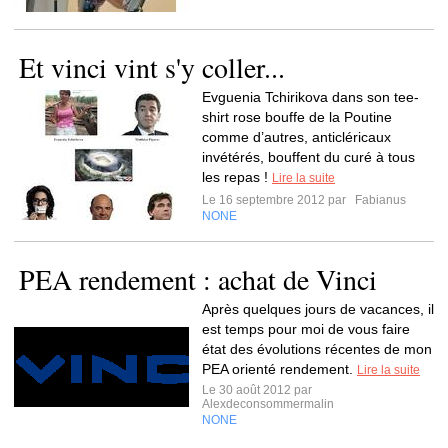
Et vinci vint s'y coller...
Evguenia Tchirikova dans son tee-
shirt rose bouffe de la Poutine
comme d’autres, anticléricaux
invétérés, bouffent du curé à tous
les repas !
Lire la suite
Le 16 septembre 2012 par
Fabianus
NONE
PEA rendement : achat de Vinci
Après quelques jours de vacances, il
est temps pour moi de vous faire
état des évolutions récentes de mon
PEA orienté rendement.
Lire la suite
Le 30 août 2012 par
Alexdeconsommermalin
NONE