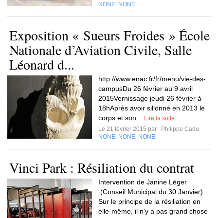
NONE
NONE
,
Exposition « Sueurs Froides » École
Nationale d’Aviation Civile, Salle
Léonard d...
http://www.enac.fr/fr/menu/vie-des-
campusDu 26 février au 9 avril
2015Vernissage jeudi 26 février à
18hAprès avoir sillonné en 2013 le
corps et son...
Lire la suite
Le 21 février 2015 par
Philippe Cadu
NONE
NONE
NONE
,
,
Vinci Park : Résiliation du contrat
Intervention de Janine Léger
(Conseil Municipal du 30 Janvier)
Sur le principe de la résiliation en
elle-même, il n’y a pas grand chose