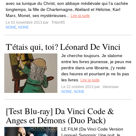
avec sa tunique du Christ, son abbaye médiévale qui l’a cachée
longtemps, la fille de Charlemagne, Abélard et Héloïse, Karl
Marx, Monet, ses mystèrieuses...
Lire la suite
Le 01 novembre 2013 par
Triton95
NONE
NONE
,
T'étais qui, toi? Léonard De Vinci
Je cherche toujours. Je slalome
entre les livres jeunesse, je peux me
perdre dans une librairie, j'y reste
des heures et pourtant je ne lis pas
les livres.
Lire la suite
Le 22 octobre 2013 par
Vanessav
NONE
NONE
,
[Test Blu-ray] Da Vinci Code &
Anges et Démons (Duo Pack)
LE FILM (Da Vinci Code Version
Longue) Synopsis: Une nuit, le