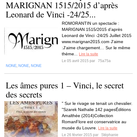
MARIGNAN 1515/2015 d’après
Leonard de Vinci -24/25...
ROMORANTIN un spectacle :
MARIGNAN 1515/2015 d’après
Leonard de Vinci -24/25 Juillet 2015
www.marignan2015.com J'aime
:J'aime chargement… Sur le même
thème...
Lire la suite
Le 05 avril 2015 par
75a75a
NONE
NONE
NONE
,
,
Les âmes pures 1 – Vinci, le secret
des secrets
" Sur le rivage se tenait un chevalier.
"Szarek Nathalie 142 pagesÉditions
Amalthée (2014)Collection
RomanFlore est conservatrice au
musée du Louvre.
Lire la suite
Le 26 février 2015 par
Stéphanie