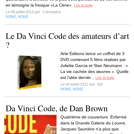
en témoigne la fresque «La Cène».
Lire la suite
Le 09 juillet 2012 par
Carrosalva
NONE
NONE
,
Le Da Vinci Code des amateurs d’art
?
Arte Editions lance un coffret de 3
DVD contenant 5 films réalisés par
Juliette Garcia et Stan Neumann : «
La vie cachée des œuvres ». Quelle
est l’idée derrièr...
Lire la suite
Le 04 juillet 2012 par
Etv
NONE
NONE
,
Da Vinci Code, de Dan Brown
Quatrième de couverture :Enfermé
dans la Grande Galerie du Louvre,
Jacques Saunière n'a plus que