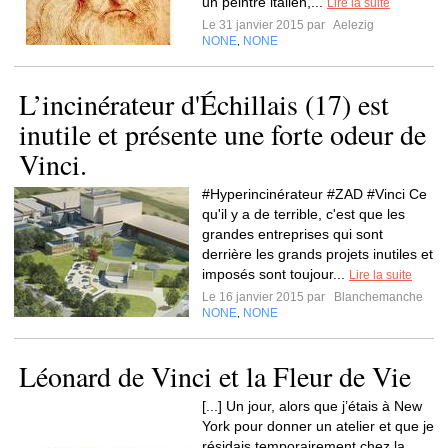
un peintre italien,...
Lire la suite
Le 31 janvier 2015 par
Aelezig
NONE
NONE
,
L’incinérateur d'Échillais (17) est
inutile et présente une forte odeur de
Vinci.
#Hyperincinérateur #ZAD #Vinci Ce
qu'il y a de terrible, c'est que les
grandes entreprises qui sont
derrière les grands projets inutiles et
imposés sont toujour...
Lire la suite
Le 16 janvier 2015 par
Blanchemanche
NONE
NONE
,
Léonard de Vinci et la Fleur de Vie
[...] Un jour, alors que j’étais à New
York pour donner un atelier et que je
résidais temporairement chez la