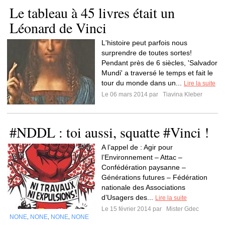
Le tableau à 45 livres était un
Léonard de Vinci
L'histoire peut parfois nous
surprendre de toutes sortes!
Pendant près de 6 siècles, 'Salvador
Mundi' a traversé le temps et fait le
tour du monde dans un...
Lire la suite
Le 06 mars 2014 par
Tiavina Kleber
#NDDL : toi aussi, squatte #Vinci !
A l’appel de : Agir pour
l’Environnement – Attac –
Confédération paysanne –
Générations futures – Fédération
nationale des Associations
d’Usagers des...
Lire la suite
Le 15 février 2014 par
Mister Gdec
NONE
NONE
NONE
NONE
,
,
,