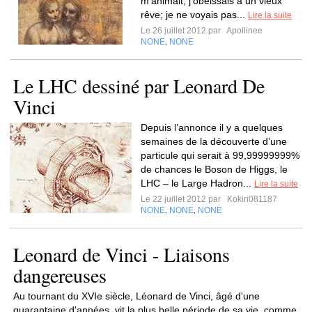
m'animait, j'obéissais à un vieux
rêve; je ne voyais pas...
Lire la suite
Le 26 juillet 2012 par
Apollinee
NONE
NONE
,
Le LHC dessiné par Leonard De
Vinci
Depuis l’annonce il y a quelques
semaines de la découverte d’une
particule qui serait à 99,99999999%
de chances le Boson de Higgs, le
LHC – le Large Hadron...
Lire la suite
Le 22 juillet 2012 par
Kokiri081187
NONE
NONE
NONE
,
,
Leonard de Vinci - Liaisons
dangereuses
Au tournant du XVIe siècle, Léonard de Vinci, âgé d'une
quarantaine d'années, vit la plus belle période de sa vie, comme