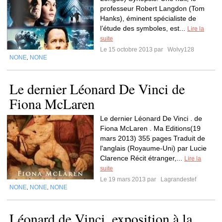
professeur Robert Langdon (Tom
Hanks), éminent spécialiste de
l’étude des symboles, est...
Lire la
suite
Le 15 octobre 2013 par
Wolvy128
NONE
NONE
,
Le dernier Léonard De Vinci de
Fiona McLaren
Le dernier Léonard De Vinci . de
Fiona McLaren . Ma Editions(19
mars 2013) 355 pages Traduit de
l'anglais (Royaume-Uni) par Lucie
Clarence Récit étranger,...
Lire la
suite
Le 19 mars 2013 par
Lagrandestef
NONE
NONE
NONE
,
,
Léonard de Vinci, exposition à la