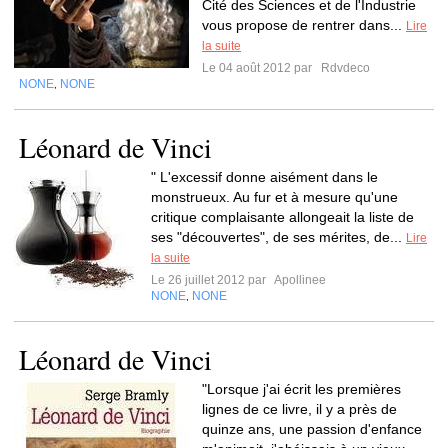
Cité des Sciences et de l'Industrie
vous propose de rentrer dans...
Lire
la suite
Le 04 août 2012 par
Rdvdeco
NONE
NONE
,
Léonard de Vinci
" L'excessif donne aisément dans le
monstrueux. Au fur et à mesure qu'une
critique complaisante allongeait la liste de
ses "découvertes", de ses mérites, de...
Lire
la suite
Le 26 juillet 2012 par
Apollinee
NONE
NONE
,
Léonard de Vinci
"Lorsque j'ai écrit les premières
lignes de ce livre, il y a près de
quinze ans, une passion d'enfance