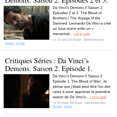
Da Vinci’s Demons // Saison 2.
Episodes 2 et 3. The Blood of
Brothers / The Voyage of the
Damned. Leonardo Da Vinci a créé
un sous marin enfin un «
mecanical...
Lire la suite
Le 10 avril 2014 par
Delromainzika
NONE
NONE
,
Critiques Séries : Da Vinci’s
Demons. Saison 2. Episode 1.
Da Vinci’s Demons // Saison 2.
Episode 1. The Blood of Man. Je
pense que j’étais peut être l’un des
rares à avoir apprécier la première
saison de Da Vinci’s...
Lire la suite
Le 23 mars 2014 par
Delromainzika
NONE
NONE
,