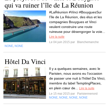
qui va ruiner l’île de La Réunion
#LaRéunion #Vinci #BouyguesSur
l’île de La Réunion, des élus et les
compagnies Bouygues et Vinci
veulent construire une route
ruineuse pour désengorger la voie...
Lire la suite
Le 04 juin 2015 par
Blanchemanche
NONE
NONE
,
Hôtel Da Vinci
Il y a quelques semaines, avec le
Parisien, nous avons eu l'occasion
de passer une nuit à l'hôtel Da Vinci,
membre du label TemptingPlaces,
en plein cœur de...
Lire la suite
Le 15 mai 2015 par
Parisiennenord
NONE
NONE
NONE
NONE
,
,
,