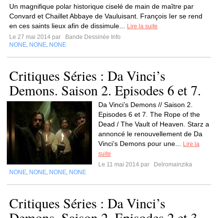
Un magnifique polar historique ciselé de main de maître par
Convard et Chaillet Abbaye de Vauluisant. François Ier se rend
en ces saints lieux afin de dissimule...
Lire la suite
Le 27 mai 2014 par
Bande Dessinée Info
NONE
NONE
NONE
,
,
Critiques Séries : Da Vinci’s
Demons. Saison 2. Episodes 6 et 7.
Da Vinci’s Demons // Saison 2.
Episodes 6 et 7. The Rope of the
Dead / The Vault of Heaven. Starz a
annoncé le renouvellement de Da
Vinci’s Demons pour une...
Lire la
suite
Le 11 mai 2014 par
Delromainzika
NONE
NONE
NONE
NONE
,
,
,
Critiques Séries : Da Vinci’s
Demons. Saison 2. Episodes 2 et 3.