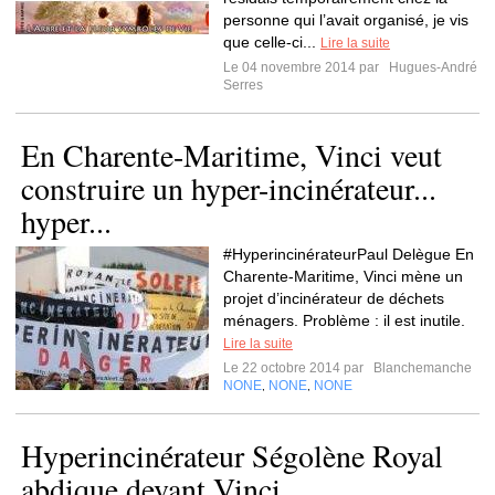
personne qui l’avait organisé, je vis
que celle-ci...
Lire la suite
Le 04 novembre 2014 par
Hugues-André
Serres
En Charente-Maritime, Vinci veut
construire un hyper-incinérateur...
hyper...
#HyperincinérateurPaul Delègue En
Charente-Maritime, Vinci mène un
projet d’incinérateur de déchets
ménagers. Problème : il est inutile.
Lire la suite
Le 22 octobre 2014 par
Blanchemanche
NONE
NONE
NONE
,
,
Hyperincinérateur Ségolène Royal
abdique devant Vinci