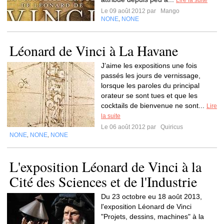
Lire la suite
Le 09 août 2012 par
Mango
NONE
NONE
,
Léonard de Vinci à La Havane
J’aime les expositions une fois
passés les jours de vernissage,
lorsque les paroles du principal
orateur se sont tues et que les
cocktails de bienvenue ne sont...
Lire
la suite
Le 06 août 2012 par
Quiricus
NONE
NONE
NONE
,
,
L'exposition Léonard de Vinci à la
Cité des Sciences et de l'Industrie
Du 23 octobre eu 18 août 2013,
l'exposition Léonard de Vinci
"Projets, dessins, machines" à la