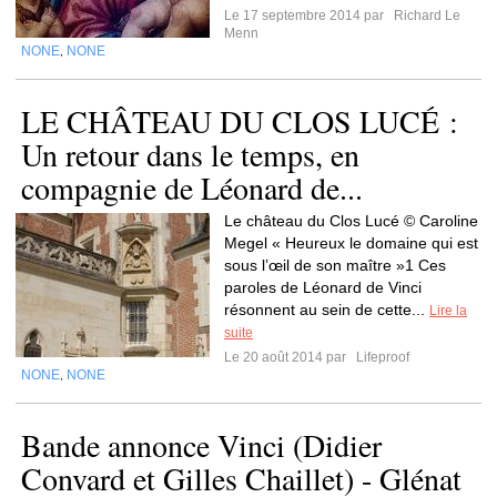
Le 17 septembre 2014 par
Richard Le
Menn
NONE
NONE
,
LE CHÂTEAU DU CLOS LUCÉ :
Un retour dans le temps, en
compagnie de Léonard de...
Le château du Clos Lucé © Caroline
Megel « Heureux le domaine qui est
sous l’œil de son maître »1 Ces
paroles de Léonard de Vinci
résonnent au sein de cette...
Lire la
suite
Le 20 août 2014 par
Lifeproof
NONE
NONE
,
Bande annonce Vinci (Didier
Convard et Gilles Chaillet) - Glénat