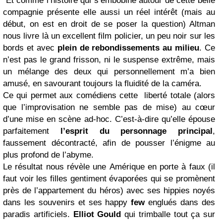
Et comme l’histoire qui s’embobine autour de cette belle
compagnie présente elle aussi un réel intérêt (mais au
début, on est en droit de se poser la question) Altman
nous livre là un excellent film policier, un peu noir sur les
bords et avec
plein de rebondissements au milieu
. Ce
n’est pas le grand frisson, ni le suspense extrême, mais
un mélange des deux qui personnellement m’a bien
amusé, en savourant toujours la fluidité de la caméra.
Ce qui permet aux comédiens cette liberté totale (alors
que l’improvisation ne semble pas de mise) au cœur
d’une mise en scène ad-hoc. C’est-à-dire qu’elle épouse
parfaitement
l’esprit du personnage principal
,
faussement décontracté, afin de pousser l’énigme au
plus profond de l’abyme.
Le résultat nous révèle une Amérique en porte à faux (il
faut voir les filles gentiment évaporées qui se promènent
près de l’appartement du héros) avec ses hippies noyés
dans les souvenirs et ses happy
few
englués dans des
paradis artificiels.
Elliot Gould
qui trimballe tout ça sur