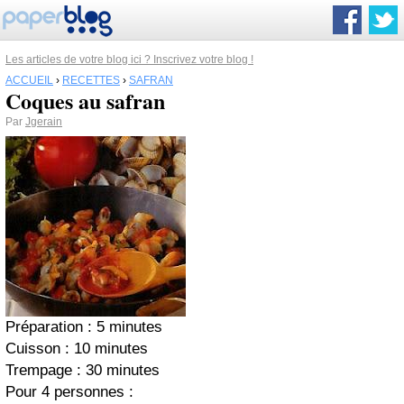
Les articles de votre blog ici ? Inscrivez votre blog !
ACCUEIL
›
RECETTES
›
SAFRAN
Coques au safran
Par
Jgerain
Préparation :
5 minutes
Cuisson :
10 minutes
Trempage :
30 minutes
Pour 4 personnes :