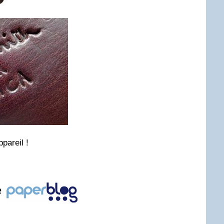
ppareil !
e