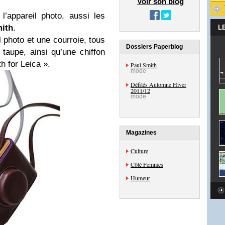
Voir son blog
 l’appareil photo, aussi les
ith
.
L
l photo et une courroie, tous
Dossiers Paperblog
taupe, ainsi qu’une chiffon
h for Leica ».
Paul Smith
mode
Défilés Automne Hiver
2011/12
mode
Magazines
Culture
Côté Femmes
Humeur