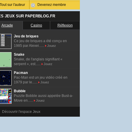
Tout sur l'auteur
Devenez membre
ES JEUX SUR PAPERBLOG.FR
Arcade
Casino
Réflexion
Jeu de briques
Ce jeu de briques a été conçu en
1985 par Alexei......
Jouez
Snake
Snake, de l'anglais signifiant «
serpent », est......
Jouez
Pacman
Pac-Man est un jeu vidéo créé en
1979 par le......
Jouez
Bubble
Puzzle Bobble aussi appelée Bust-a-
Move en......
Jouez
Découvrir l'espace Jeux