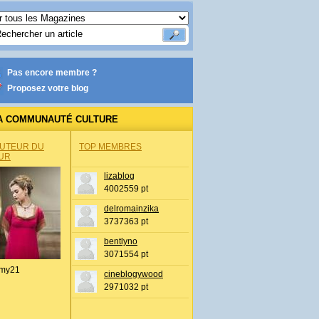
Pas encore membre ?
Proposez votre blog
A COMMUNAUTÉ CULTURE
AUTEUR DU
TOP MEMBRES
UR
lizablog
4002559 pt
delromainzika
3737363 pt
bentlyno
3071554 pt
my21
cineblogywood
2971032 pt