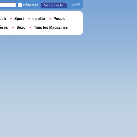
mémorisez
oublié?
Se connecter
ech
Sport
Insolite
People
ières
Sexo
Tous les Magazines