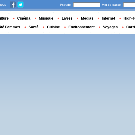
nous
Pseudo
Mot de passe
lture
Cinéma
Musique
Livres
Medias
Internet
High-T
ôté Femmes
Santé
Cuisine
Environnement
Voyages
Carr