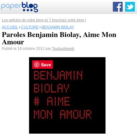
Les articles de votre blog ici ? Inscrivez votre blog !
ACCUEIL
›
CULTURE
›
BENJAMIN BIOLAY
Paroles Benjamin Biolay, Aime Mon
Amour
Publié le 18 octobre 2012 par
Toutsurleweb
Save