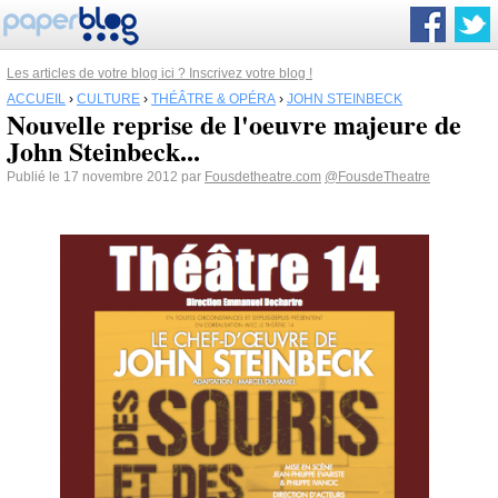
Les articles de votre blog ici ? Inscrivez votre blog !
ACCUEIL
›
CULTURE
›
THÉÂTRE & OPÉRA
›
JOHN STEINBECK
Nouvelle reprise de l'oeuvre majeure de
John Steinbeck...
Publié le 17 novembre 2012 par
Fousdetheatre.com
@FousdeTheatre