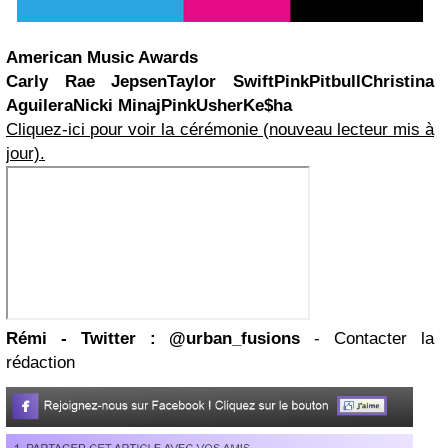
American Music Awards
Carly Rae Jepsen
Taylor Swift
Pink
Pitbull
Christina
Aguilera
Nicki Minaj
Pink
Usher
Ke$ha
Cliquez-ici pour voir la cérémonie (nouveau lecteur mis à
jour).
Rémi - Twitter : @urban_fusions
- Contacter la
rédaction