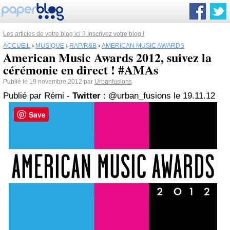
Les articles de votre blog ici ? Inscrivez votre blog !
ACCUEIL
›
MUSIQUE
›
RAP/R&B
›
AMERICAN MUSIC AWARDS
American Music Awards 2012, suivez la
cérémonie en direct ! #AMAs
Publié le 19 novembre 2012 par
Urbanfusions
Publié par Rémi -
Twitter
: @urban_fusions le 19.11.12
Save