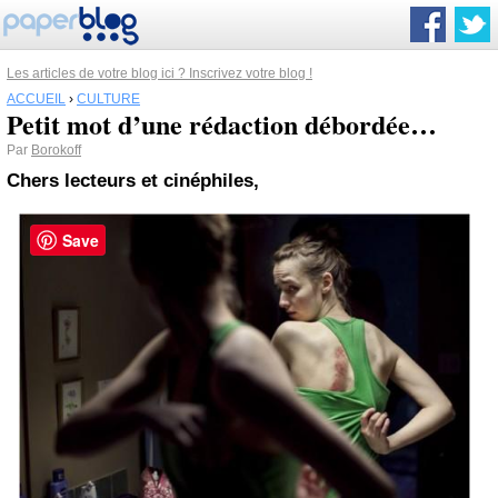
Les articles de votre blog ici ? Inscrivez votre blog !
ACCUEIL
›
CULTURE
Petit mot d’une rédaction débordée…
Par
Borokoff
Chers lecteurs et cinéphiles,
Save