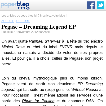
Les articles de votre blog ici ? Inscrivez votre blog !
ACCUEIL
›
CULTURE
Pegase – Dreaming Legend EP
Publié le 27 novembre 2012 par
Ashk
On avait quitté
Raphaël d’Hervez
à la tête du trio éléctro
Minitel Rose
et chef du label
FVTVR
mais depuis le
moustachu nantais a décidé de voler de ses propres
ailes. Et pour ça, il a choisi celles de
Pegase
, son projet
perso.
Loin du cheval mythologique plus ou moins kitsch,
Pegase vient de sortir son deuxième EP
Dreaming
Legend
, qui fait suite au (trop) gentillet
Without Reasons
.
Pour l’occasion il s’est même adjoint les services d’une
partie des
Rhum for Pauline
et du chanteur
DAN
. On