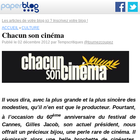
Les articles de votre blog ici ? Inscrivez votre blog !
ACCUEIL
›
CULTURE
Chacun son cinéma
Publié le 02 décembre 2012 par Tempscritiques
@tournezcoupez
Il vous dira, avec la plus grande et la plus sincère des
modesties, qu’il n’en est que le producteur. Pourtant,
ème
à l’occasion du 60
anniversaire du festival de
Cannes, Gilles Jacob, son actuel président, nous
offrait un précieux bijou, une perle rare de cinéma. Il
réunissait alors une belle brochette de cinéastes,