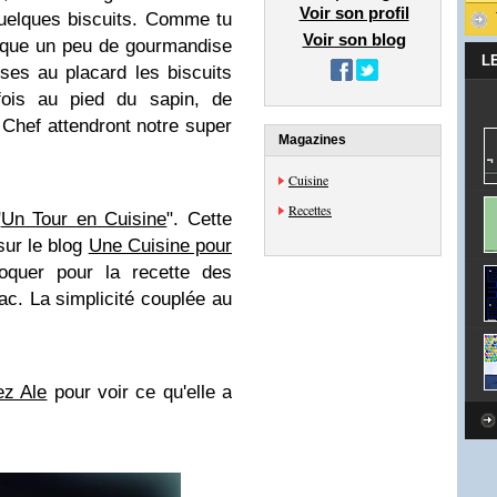
Voir son profil
 quelques biscuits. Comme tu
Voir son blog
s que un peu de gourmandise
L
sses au placard les biscuits
fois au pied du sapin, de
Chef attendront notre super
Magazines
Cuisine
Recettes
"
Un Tour en Cuisine
". Cette
sur le blog
Une Cuisine pour
roquer pour la recette des
nac. La simplicité couplée au
z Ale
pour voir ce qu'elle a