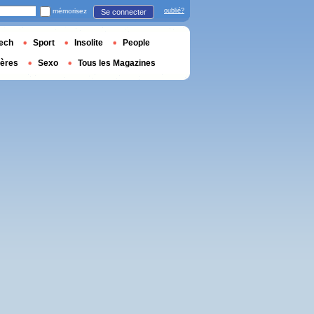
mémorisez
oublié?
Se connecter
ech
Sport
Insolite
People
ières
Sexo
Tous les Magazines