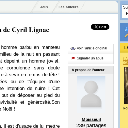
Jeux
Les Auteurs
a de Cyril Lignac
un homme barbu en manteau
L
Voir l'article original
milieu de la nuit en passant
Signaler un abus
L’
t dépeint un homme jovial,
JO
ne corpulence sans doute
A propos de l’auteur
e à sevir en temps de fête !
mées ou de t'équiper d'une
e intention de nuire ! Cet
e but de déposer au pied du
ivialité et générosité.Son
e Noël !
Ro
Mbisseuil
239
partages
, il est d'usage de lui mettre