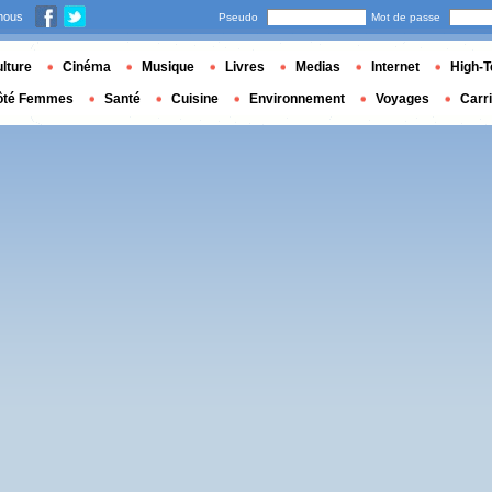
nous
Pseudo
Mot de passe
lture
Cinéma
Musique
Livres
Medias
Internet
High-T
ôté Femmes
Santé
Cuisine
Environnement
Voyages
Carr