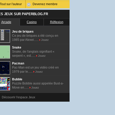
Tout sur l'auteur
Devenez membre
ES JEUX SUR PAPERBLOG.FR
Arcade
Casino
Réflexion
Jeu de briques
Ce jeu de briques a été conçu en
1985 par Alexei......
Jouez
Snake
Snake, de l'anglais signifiant «
serpent », est......
Jouez
Pacman
Pac-Man est un jeu vidéo créé en
1979 par le......
Jouez
Bubble
Puzzle Bobble aussi appelée Bust-a-
Move en......
Jouez
Découvrir l'espace Jeux