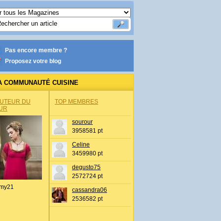
Pas encore membre ?
Proposez votre blog
A COMMUNAUTÉ CUISINE
AUTEUR DU
TOP MEMBRES
UR
sourour
3958581 pt
Celine
3459980 pt
degusto75
2572724 pt
my21
cassandra06
2536582 pt