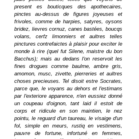
present es bouticques des apothecaires,
pinctes au-dessus de figures joyeuses et
frivoles, comme de harpies, satyres, oysons
bridez, lievres cornuz, canes bastées, boucqs
volans, cerfz limonniers et aultres telles
pinctures contrefaictes à plaisir pour exciter le
monde à rire (quel fut Silene, maistre du bon
Bacchus); mais au dedans l'on reservoit les
fines drogues comme baulme, ambre gris,
amomon, musc, zivette, pierreries et aultres
choses precieuses. Tel disoit estre Socrates,
parce que, le voyans au dehors et l'estimans
par l'exteriore apparence, n'en eussiez donné
un coupeau d'oignon, tant laid il estoit de
corps et ridicule en son maintien, le nez
pointu, le reguard d'un taureau, le visaige d'un
fol, simple en meurs, rustiq en vestimens,
pauvre de fortune, infortuné en femmes,