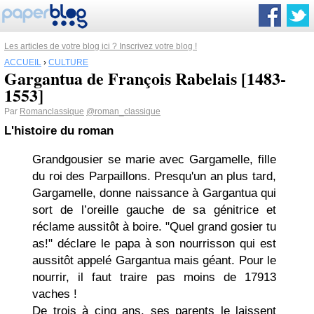
Les articles de votre blog ici ? Inscrivez votre blog !
ACCUEIL
›
CULTURE
Gargantua de François Rabelais [1483-
1553]
Par
Romanclassique
@roman_classique
L'histoire du roman
Grandgousier se marie avec Gargamelle, fille
du roi des Parpaillons. Presqu'un an plus tard,
Gargamelle, donne naissance à Gargantua qui
sort de l’oreille gauche de sa génitrice et
réclame aussitôt à boire. "Quel grand gosier tu
as!" déclare le papa à son nourrisson qui est
aussitôt appelé Gargantua mais géant. Pour le
nourrir, il faut traire pas moins de 17913
vaches !
De trois à cinq ans, ses parents le laissent