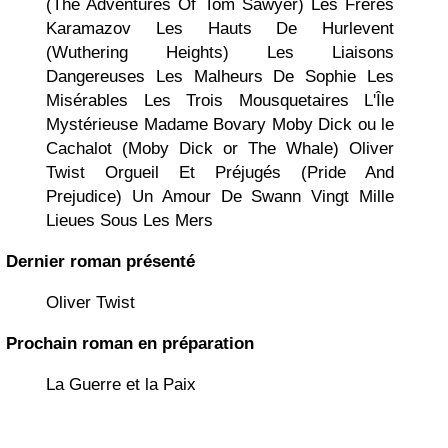
(The Adventures Of Tom Sawyer)
Les Frères
Karamazov
Les Hauts De Hurlevent
(Wuthering Heights)
Les Liaisons
Dangereuses
Les Malheurs De Sophie
Les
Misérables
Les Trois Mousquetaires
L'Île
Mystérieuse
Madame Bovary
Moby Dick ou le
Cachalot (Moby Dick or The Whale)
Oliver
Twist
Orgueil Et Préjugés (Pride And
Prejudice)
Un Amour De Swann
Vingt Mille
Lieues Sous Les Mers
Dernier roman présenté
Oliver Twist
Prochain roman en préparation
La Guerre et la Paix