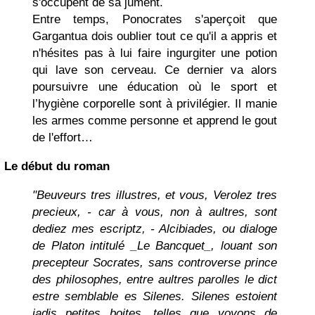
s'occupent de sa jument.
Entre temps, Ponocrates s'aperçoit que
Gargantua dois oublier tout ce qu'il a appris et
n'hésites pas à lui faire ingurgiter une potion
qui lave son cerveau. Ce dernier va alors
poursuivre une éducation où le sport et
l’hygiène corporelle sont à privilégier. Il manie
les armes comme personne et apprend le gout
de l'effort…
Le début du roman
"Beuveurs tres illustres, et vous, Verolez tres
precieux, - car à vous, non à aultres, sont
dediez mes escriptz, - Alcibiades, ou dialoge
de Platon intitulé _Le Bancquet_, louant son
precepteur Socrates, sans controverse prince
des philosophes, entre aultres parolles le dict
estre semblable es Silenes. Silenes estoient
jadis petites boites, telles que voyons de