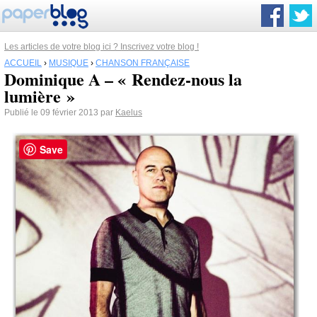
Les articles de votre blog ici ? Inscrivez votre blog !
ACCUEIL
›
MUSIQUE
›
CHANSON FRANÇAISE
Dominique A – « Rendez-nous la
lumière »
Publié le 09 février 2013 par
Kaelus
Save