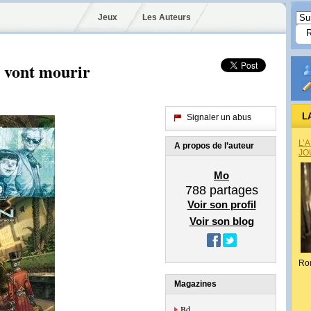
Jeux
Les Auteurs
i vont mourir
L
Signaler un abus
L’
A propos de l’auteur
JO
Mo
788
partages
Voir son profil
Voir son blog
Ro
Magazines
Bd