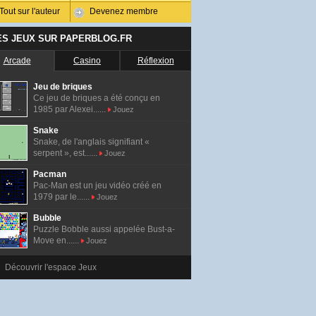
Tout sur l'auteur
Devenez membre
ES JEUX SUR PAPERBLOG.FR
Arcade
Casino
Réflexion
Jeu de briques
Ce jeu de briques a été conçu en
1985 par Alexei......
Jouez
Snake
Snake, de l'anglais signifiant «
serpent », est......
Jouez
Pacman
Pac-Man est un jeu vidéo créé en
1979 par le......
Jouez
Bubble
Puzzle Bobble aussi appelée Bust-a-
Move en......
Jouez
Découvrir l'espace Jeux