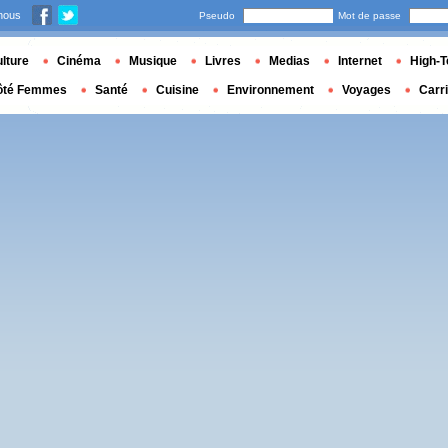
nous
Pseudo
Mot de passe
lture
Cinéma
Musique
Livres
Medias
Internet
High-T
ôté Femmes
Santé
Cuisine
Environnement
Voyages
Carr