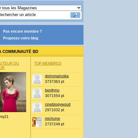
Pas encore membre ?
Proposez votre blog
A COMMUNAUTÉ BD
AUTEUR DU
TOP MEMBRES
UR
delromainzika
3737363 pt
bentlyno
3071554 pt
cineblogywood
2971032 pt
my21
michcine
2737249 pt