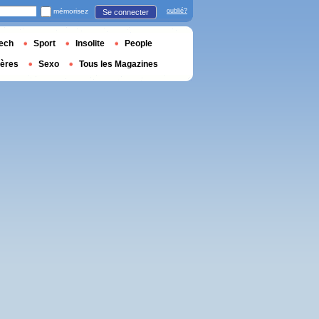
mémorisez
oublié?
Se connecter
ech
Sport
Insolite
People
ières
Sexo
Tous les Magazines