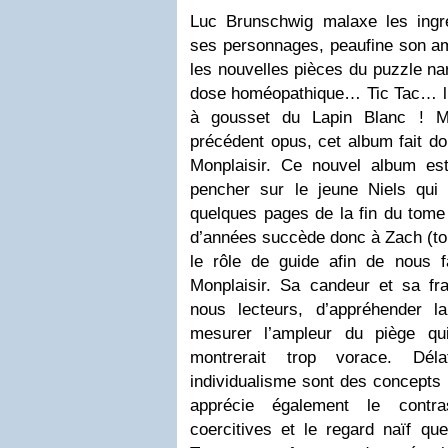
Luc Brunschwig malaxe les ingréd
ses personnages, peaufine son am
les nouvelles pièces du puzzle narr
dose homéopathique… Tic Tac… l’
à gousset du Lapin Blanc ! M
précédent opus, cet album fait don
Monplaisir. Ce nouvel album es
pencher sur le jeune Niels qui
quelques pages de la fin du tome
d’années succède donc à Zach (to
le rôle de guide afin de nous f
Monplaisir. Sa candeur et sa frag
nous lecteurs, d’appréhender l
mesurer l’ampleur du piège qu
montrerait trop vorace. Déla
individualisme sont des concepts f
apprécie également le contra
coercitives et le regard naïf que 