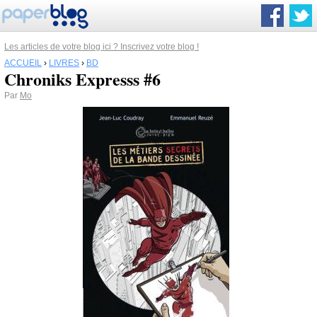
Les articles de votre blog ici ? Inscrivez votre blog !
ACCUEIL
›
LIVRES
›
BD
Chroniks Expresss #6
Par
Mo