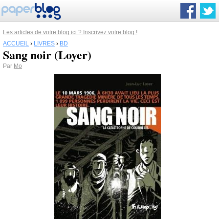
Les articles de votre blog ici ? Inscrivez votre blog !
ACCUEIL
›
LIVRES
›
BD
Sang noir (Loyer)
Par
Mo